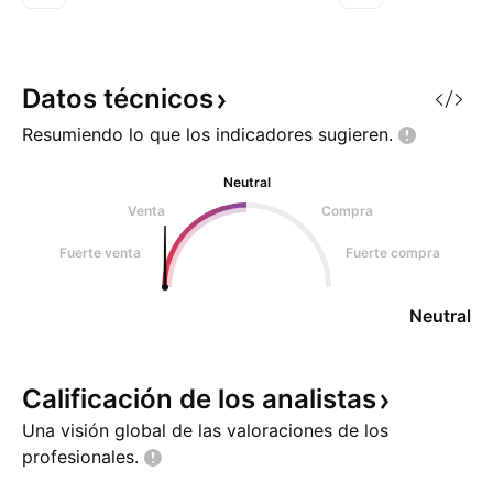
la zona verde marcada.
compras en las z
Esperamos aprox un rendimiento
El indice viene de
de un 40%.
primero la linea d
principal, y luego
Datos
técnicos
Resumiendo lo que los indicadores
sugieren.
Neutral
Venta
Compra
Fuerte venta
Fuerte compra
Neutral
Calificación de los
analistas
Una visión global de las valoraciones de los
profesionales.