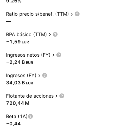
9,26%
Ratio precio s/benef. (TTM)
—
BPA básico (TTM)
−1,59
EUR
Ingresos netos (FY)
‪−2,24 B‬
EUR
Ingresos (FY)
‪34,03 B‬
EUR
Flotante de acciones
‪720,44 M‬
Beta (1A)
−0,44