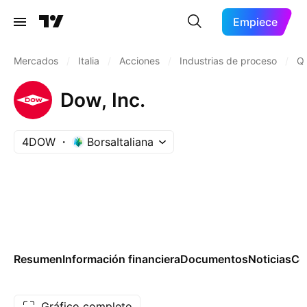
Empiece
Mercados
/
Italia
/
Acciones
/
Industrias de proceso
/
Qu
Dow, Inc.
4DOW
BorsaItaliana
Resumen
Información financiera
Documentos
Noticias
Co
Gráfico completo