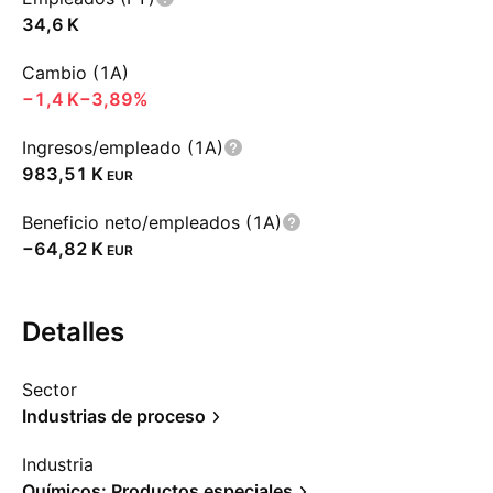
‪34,6 K‬
Cambio (1A)
‪−1,4 K‬
−3,89%
Ingresos/empleado (1A)
‪983,51 K‬
EUR
Beneficio neto/empleados (1A)
‪−64,82 K‬
EUR
Detalles
Sector
Industrias de proceso
Industria
Químicos: Productos especiales