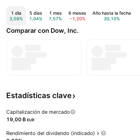
1 día
5 días
1 mes
6 meses
Año hasta la fecha
3,59%
1,04%
7,57%
−1,20%
30,10%
4
Comparar con Dow, Inc.
Estadísticas
clave
Capitalización de mercado
‪19,00 B‬
EUR
Rendimiento del dividendo (indicado)