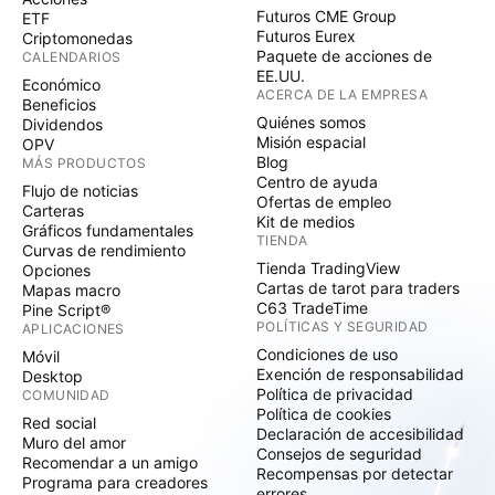
Futuros CME Group
ETF
Futuros Eurex
Criptomonedas
Paquete de acciones de
CALENDARIOS
EE.UU.
Económico
ACERCA DE LA EMPRESA
Beneficios
Quiénes somos
Dividendos
Misión espacial
OPV
Blog
MÁS PRODUCTOS
Centro de ayuda
Flujo de noticias
Ofertas de empleo
Carteras
Kit de medios
Gráficos fundamentales
TIENDA
Curvas de rendimiento
Tienda TradingView
Opciones
Cartas de tarot para traders
Mapas macro
C63 TradeTime
Pine Script®
POLÍTICAS Y SEGURIDAD
APLICACIONES
Condiciones de uso
Móvil
Exención de responsabilidad
Desktop
Política de privacidad
COMUNIDAD
Política de cookies
Red social
Declaración de accesibilidad
Muro del amor
Consejos de seguridad
Recomendar a un amigo
Recompensas por detectar
Programa para creadores
errores