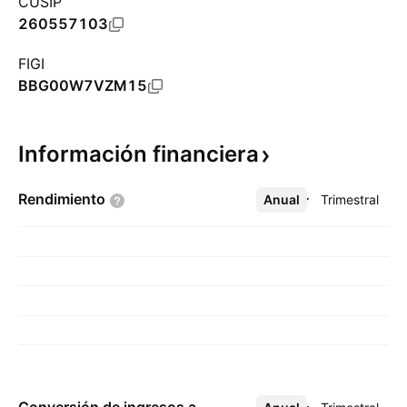
CUSIP
260557103
FIGI
BBG00W7VZM15
Información
financiera
Rendimiento
Anual
Más
Trimestral