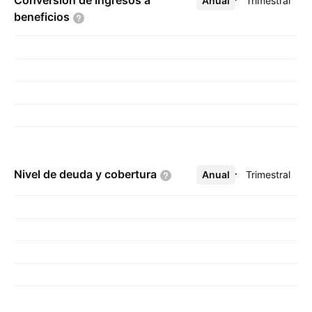
Conversión de ingresos a
Anual
Más
Trimestral
beneficios
Nivel de deuda y
cobertura
Anual
Más
Trimestral