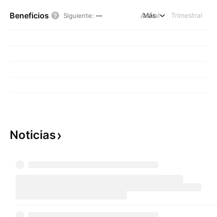
Beneficios
Anual
Más
Trimestral
Siguiente
:
—
Noticias