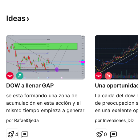
Ideas
L
C
a
o
DOW a llenar GAP
r
Una oportunidad
r
g
t
se esta formando una zona de
La caida del dow 
o
o
acumulación en esta acción y al
de preocupacion s
mismo tiempo empieza a generar
en una exelente o
una estructura alcista. Lo cual
entrada, mantener
por RafaelOjeda
por Inversiones_DD
indica que se acerca un impulso
actuales, (si es qu
alcista para ir a llenar al GAP de
la cartera) y refo
4
0