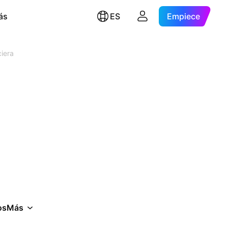
ás
ES
Empiece
ciera
os
Más