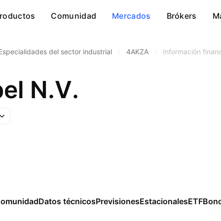
roductos
Comunidad
Mercados
Brókers
M
Especialidades del sector industrial
/
4AKZA
/
Información finan
el N.V.
omunidad
Datos técnicos
Previsiones
Estacionales
ETF
Bon