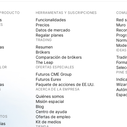
 PRODUCTO
HERRAMIENTAS Y SUSCRIPCIONES
COMU
s
Funcionalidades
Red s
ES
Precios
Muro 
Datos de mercado
Recom
Regalar planes
Progr
TRADING
Norma
Mode
as
Resumen
IDEAS
Brókers
Comparación de brókers
Tradi
The Leap
Forma
ALOR
OFERTAS ESPECIALES
Selec
PINE 
Futuros CME Group
Futuros Eurex
Indic
as
Paquete de acciones de EE.UU.
Wizar
S
ACERCA DE LA EMPRESA
Autó
Espac
Quiénes somos
Misión espacial
Blog
Centro de ayuda
CTOS
Ofertas de empleo
Kit de medios
cias
TIENDA