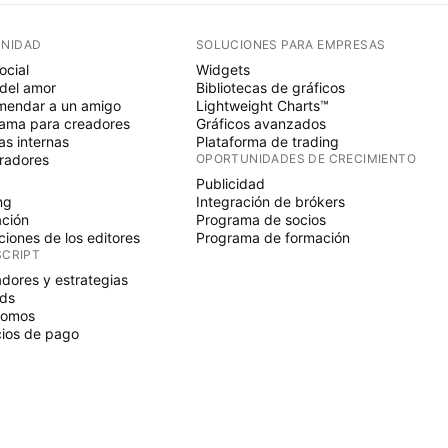
NIDAD
SOLUCIONES PARA EMPRESAS
ocial
Widgets
del amor
Bibliotecas de gráficos
endar a un amigo
Lightweight Charts™
ama para creadores
Gráficos avanzados
s internas
Plataforma de trading
radores
OPORTUNIDADES DE CRECIMIENTO
Publicidad
ng
Integración de brókers
ción
Programa de socios
ciones de los editores
Programa de formación
SCRIPT
adores y estrategias
ds
nomos
ios de pago