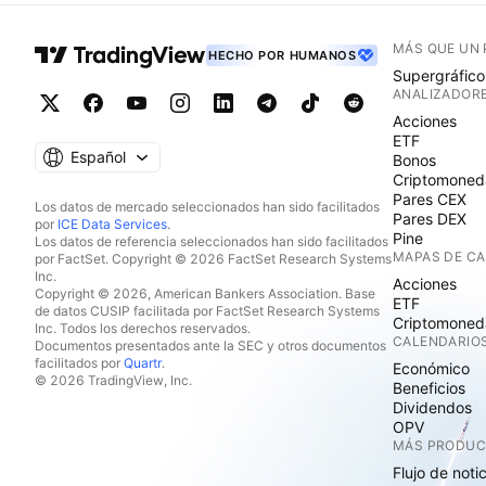
MÁS QUE UN
HECHO POR HUMANOS
Supergráfico
ANALIZADOR
Acciones
ETF
Español
Bonos
Criptomoned
Pares CEX
Los datos de mercado seleccionados han sido facilitados
Pares DEX
por
ICE Data Services
.
Pine
Los datos de referencia seleccionados han sido facilitados
MAPAS DE C
por FactSet. Copyright © 2026 FactSet Research Systems
Inc.
Acciones
Copyright © 2026, American Bankers Association. Base
ETF
de datos CUSIP facilitada por FactSet Research Systems
Criptomoned
Inc. Todos los derechos reservados.
CALENDARIO
Documentos presentados ante la SEC y otros documentos
facilitados por
Quartr
.
Económico
© 2026 TradingView, Inc.
Beneficios
Dividendos
OPV
MÁS PRODU
Flujo de noti