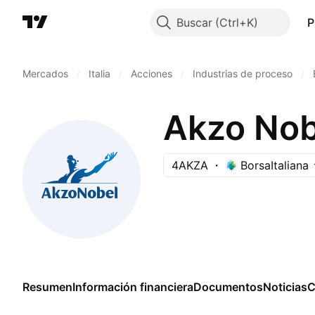
Buscar
P
Mercados
/
Italia
/
Acciones
/
Industrias de proceso
/
Akzo Nob
4AKZA
BorsaItaliana
Resumen
Información financiera
Documentos
Noticias
C