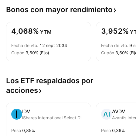
Bonos con mayor
rendimiento
4,068%
3,952%
YTM
Y
Fecha de vto.
12 sept 2034
Fecha de vto.
9 
Cupón
3,50% (Fijo)
Cupón
3,50% (Fij
Los ETF respaldados por
acciones
IDV
AVDV
iShares International Select Dividend ETF
Peso
0,85%
Peso
0,36%