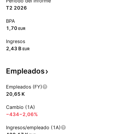
Período del informe
T2 2026
BPA
1,70
EUR
Ingresos
‪2,43 B‬
EUR
Empleados
Empleados (FY)
‪20,65 K‬
Cambio (1A)
−434
−2,06%
Ingresos/empleado (1A)