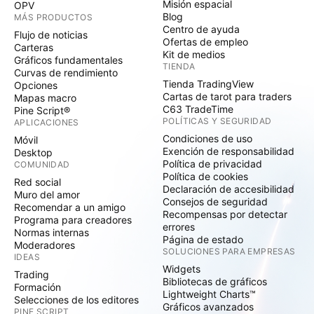
Misión espacial
OPV
Blog
MÁS PRODUCTOS
Centro de ayuda
Flujo de noticias
Ofertas de empleo
Carteras
Kit de medios
Gráficos fundamentales
TIENDA
Curvas de rendimiento
Tienda TradingView
Opciones
Cartas de tarot para traders
Mapas macro
C63 TradeTime
Pine Script®
POLÍTICAS Y SEGURIDAD
APLICACIONES
Condiciones de uso
Móvil
Exención de responsabilidad
Desktop
Política de privacidad
COMUNIDAD
Política de cookies
Red social
Declaración de accesibilidad
Muro del amor
Consejos de seguridad
Recomendar a un amigo
Recompensas por detectar
Programa para creadores
errores
Normas internas
Página de estado
Moderadores
SOLUCIONES PARA EMPRESAS
IDEAS
Widgets
Trading
Bibliotecas de gráficos
Formación
Lightweight Charts™
Selecciones de los editores
Gráficos avanzados
PINE SCRIPT