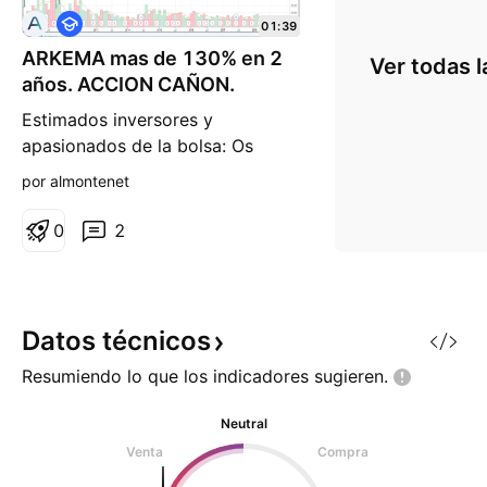
F
01:39
o
ARKEMA mas de 130% en 2
r
Ver todas l
m
años. ACCION CAÑON.
a
c
Estimados inversores y
i
apasionados de la bolsa: Os
ó
n
traigo un valor de la bolsa de
por almontenet
Paris (Francia) concretamente
ARKEMA, la cual se dedica al
0
2
sector QUIMICO y como nos
muestro su gráfico actual
estamos ante una potente acción
con subidas en los dos últimos
Datos
técnicos
años de 130%, la entrada a fecha
Resumiendo lo que los indicadores
sugieren.
lunes 23/
Neutral
Venta
Compra