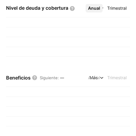
Nivel de deuda y
cobertura
Anual
Más
Trimestral
Beneficios
Anual
Más
Trimestral
Siguiente
:
—