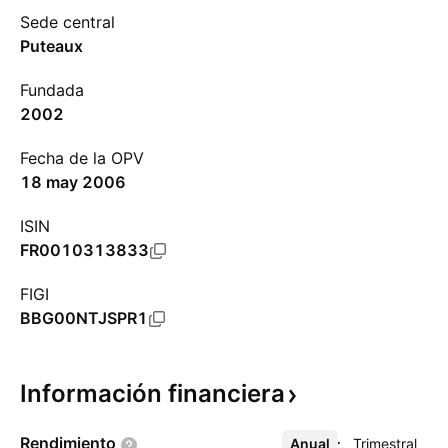
Sede central
Puteaux
Fundada
2002
Fecha de la OPV
18 may 2006
ISIN
FR0010313833
FIGI
BBG00NTJSPR1
Información
financiera
Rendimiento
Anual
Más
Trimestral