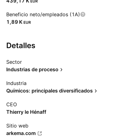
‪439,17 K‬
EUR
Beneficio neto/empleados (1A)
‪1,89 K‬
EUR
Detalles
Sector
Industrias de proceso
Industria
Químicos: principales diversificados
CEO
Thierry le Hénaff
Sitio web
arkema.com