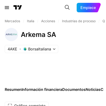
Empiece
Mercados
/
Italia
/
Acciones
/
Industrias de proceso
/
Qu
Arkema SA
4AKE
BorsaItaliana
Resumen
Información financiera
Documentos
Noticias
Co
Gráfico completo