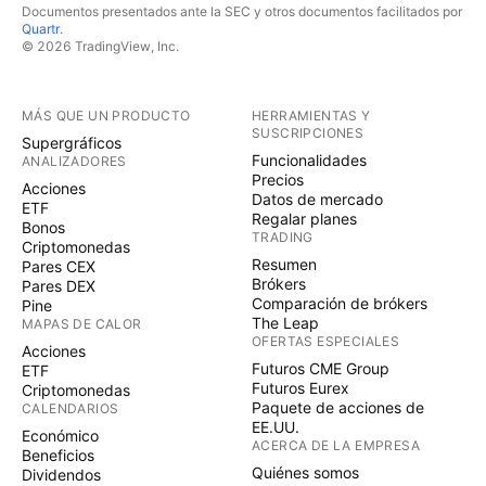
Documentos presentados ante la SEC y otros documentos facilitados por
Quartr
.
© 2026 TradingView, Inc.
MÁS QUE UN PRODUCTO
HERRAMIENTAS Y
SUSCRIPCIONES
Supergráficos
Funcionalidades
ANALIZADORES
Precios
Acciones
Datos de mercado
ETF
Regalar planes
Bonos
TRADING
Criptomonedas
Resumen
Pares CEX
Brókers
Pares DEX
Comparación de brókers
Pine
The Leap
MAPAS DE CALOR
OFERTAS ESPECIALES
Acciones
Futuros CME Group
ETF
Futuros Eurex
Criptomonedas
Paquete de acciones de
CALENDARIOS
EE.UU.
Económico
ACERCA DE LA EMPRESA
Beneficios
Quiénes somos
Dividendos