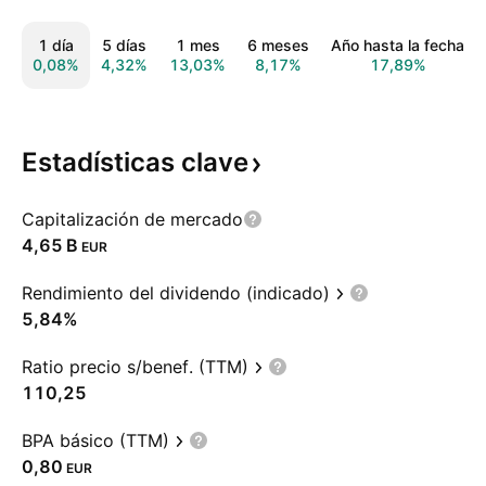
1 día
5 días
1 mes
6 meses
Año hasta la fecha
0,08%
4,32%
13,03%
8,17%
17,89%
Estadísticas
clave
Capitalización de mercado
‪4,65 B‬
EUR
Rendimiento del dividendo (indicado)
5,84%
Ratio precio s/benef. (TTM)
110,25
BPA básico (TTM)
0,80
EUR