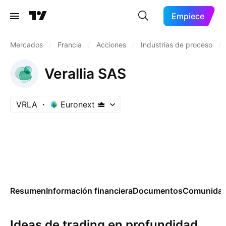
Empiece
Mercados
/
Francia
/
Acciones
/
Industrias de proceso
/
Verallia SAS
VRLA
Euronext
Resumen
Información financiera
Documentos
Comunida
Ideas de trading en profundidad