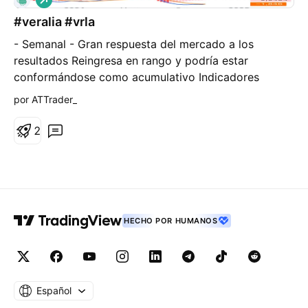
a
#veralia #vrla
r
g
- Semanal - Gran respuesta del mercado a los
o
resultados Reingresa en rango y podría estar
conformándose como acumulativo Indicadores
“positivos” para continuidad
por ATTrader_
2
HECHO POR HUMANOS
Español