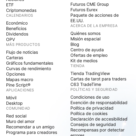
Futuros CME Group
ETF
Futuros Eurex
Criptomonedas
Paquete de acciones de
CALENDARIOS
EE.UU.
Económico
ACERCA DE LA EMPRESA
Beneficios
Quiénes somos
Dividendos
Misión espacial
OPV
Blog
MÁS PRODUCTOS
Centro de ayuda
Flujo de noticias
Ofertas de empleo
Carteras
Kit de medios
Gráficos fundamentales
TIENDA
Curvas de rendimiento
Tienda TradingView
Opciones
Cartas de tarot para traders
Mapas macro
C63 TradeTime
Pine Script®
POLÍTICAS Y SEGURIDAD
APLICACIONES
Condiciones de uso
Móvil
Exención de responsabilidad
Desktop
Política de privacidad
COMUNIDAD
Política de cookies
Red social
Declaración de accesibilidad
Muro del amor
Consejos de seguridad
Recomendar a un amigo
Recompensas por detectar
Programa para creadores
errores