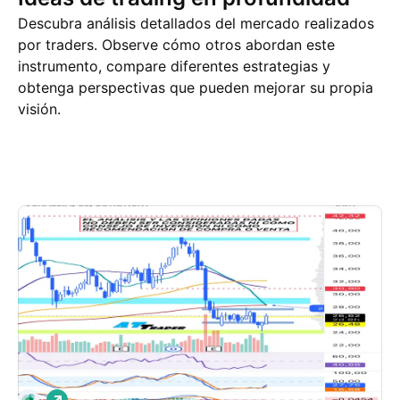
Descubra análisis detallados del mercado realizados
por traders. Observe cómo otros abordan este
instrumento, compare diferentes estrategias y
obtenga perspectivas que pueden mejorar su propia
visión.
Ideas de trading
Más
Pensamientos
L