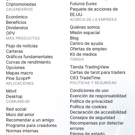
Futuros Eurex
Criptomonedas
Paquete de acciones de
CALENDARIOS
EE.UU.
Económico
ACERCA DE LA EMPRESA
Beneficios
Quiénes somos
Dividendos
Misión espacial
OPV
Blog
MÁS PRODUCTOS
Centro de ayuda
Flujo de noticias
Ofertas de empleo
Carteras
Kit de medios
Gráficos fundamentales
TIENDA
Curvas de rendimiento
Tienda TradingView
Opciones
Cartas de tarot para traders
Mapas macro
C63 TradeTime
Pine Script®
POLÍTICAS Y SEGURIDAD
APLICACIONES
Condiciones de uso
Móvil
Exención de responsabilidad
Desktop
Política de privacidad
COMUNIDAD
Política de cookies
Red social
Declaración de accesibilidad
Muro del amor
Consejos de seguridad
Recomendar a un amigo
Recompensas por detectar
Programa para creadores
errores
Normas internas
Página de estado