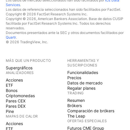
Los datos de mercado seleccionados han sido facilitados por
ICE Data
Services
.
Los datos de referencia seleccionados han sido facilitados por FactSet.
Copyright © 2026 FactSet Research Systems Inc.
Copyright © 2026, American Bankers Association. Base de datos CUSIP
facilitada por FactSet Research Systems Inc. Todos los derechos
reservados.
Documentos presentados ante la SEC y otros documentos facilitados por
Quartr
.
© 2026 TradingView, Inc.
MÁS QUE UN PRODUCTO
HERRAMIENTAS Y
SUSCRIPCIONES
Supergráficos
Funcionalidades
ANALIZADORES
Precios
Acciones
Datos de mercado
ETF
Regalar planes
Bonos
TRADING
Criptomonedas
Resumen
Pares CEX
Brókers
Pares DEX
Comparación de brókers
Pine
The Leap
MAPAS DE CALOR
OFERTAS ESPECIALES
Acciones
Futuros CME Group
ETF