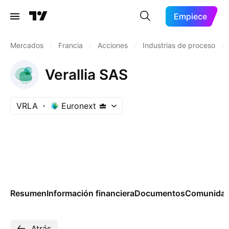
Empiece
Mercados
/
Francia
/
Acciones
/
Industrias de proceso
/
Verallia SAS
VRLA
Euronext
Resumen
Información financiera
Documentos
Comunida
Atrás