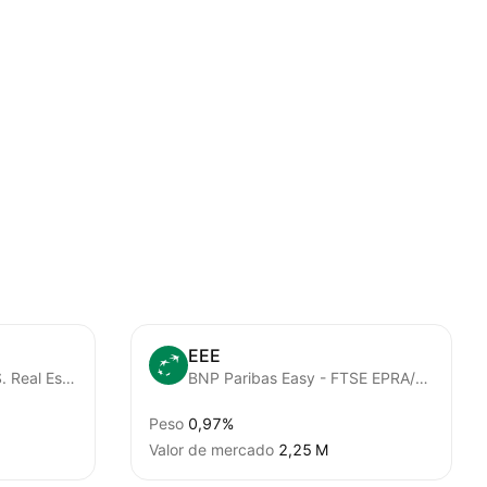
EEE
Vanguard Global ex-U.S. Real Estate ETF
BNP Paribas Easy - FTSE EPRA/NAREIT Eurozone Capped
Peso
0,97%
Valor de mercado
‪2,25 M‬