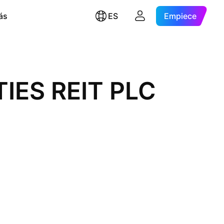
ás
ES
Empiece
IES REIT PLC