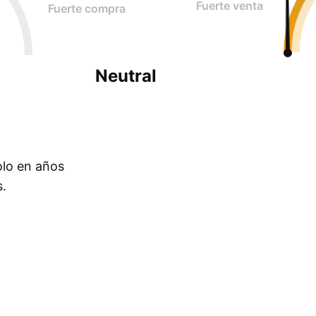
Fuerte venta
Fuerte compra
Neutral
olo en años
s.