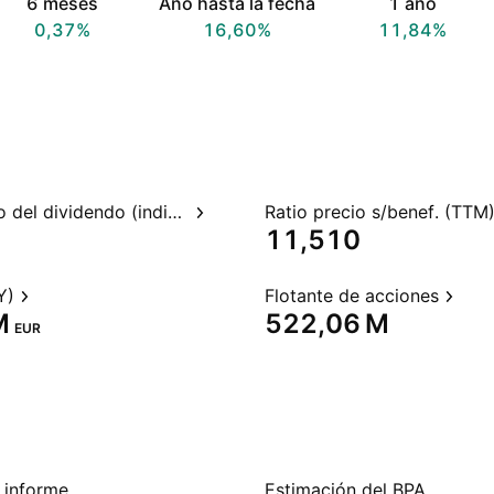
6 meses
Año hasta la fecha
1 año
0,37%
16,60%
11,84%
Rendimiento del dividendo (indicado)
Ratio precio s/benef. (TTM
11,510
Y)
Flotante de acciones
‬
‪522,06 M‬
EUR
 informe
Estimación del BPA