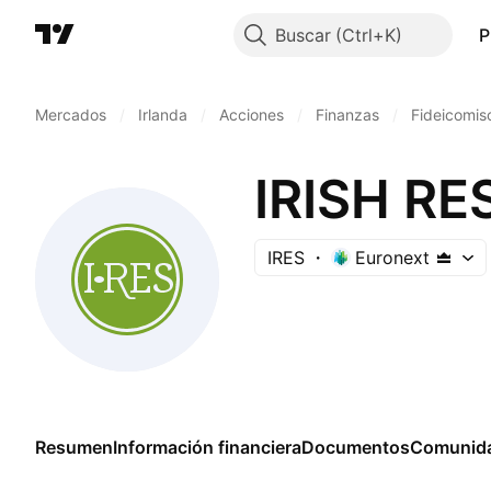
Buscar
P
Mercados
/
Irlanda
/
Acciones
/
Finanzas
/
Fideicomiso
IRISH RE
IRES
Euronext
Resumen
Información financiera
Documentos
Comunid