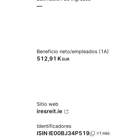
—
Beneficio neto/empleados (1A)
‪512,91 K‬
EUR
Sitio web
iresreit.ie
Identificadores
ISIN
IE00BJ34P519
+1 más