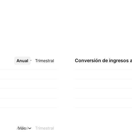
Conversión de ingresos 
Anual
Más
Trimestral
Anual
Más
Trimestral