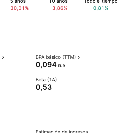
5 años
10 años
Todo el tiempo
−30,01%
−3,86%
0,81%
)
BPA básico (TTM)
0,094
EUR
Beta (1A)
0,53
Estimación de ingresos