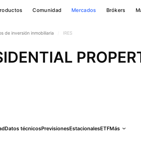
roductos
Comunidad
Mercados
Brókers
M
s de inversión inmobiliaria
/
IRES
SIDENTIAL PROPERT
ad
Datos técnicos
Previsiones
Estacionales
ETF
Más