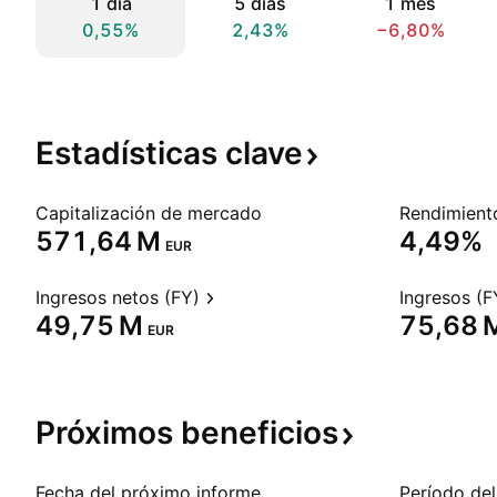
1 día
5 días
1 mes
0,55%
2,43%
−6,80%
Estadísticas
clave
Capitalización de mercado
‪571,64 M‬
4,49%
EUR
Ingresos netos (FY)
Ingresos (F
‪49,75 M‬
‪75,68 M
EUR
Próximos
beneficios
Fecha del próximo informe
Período del