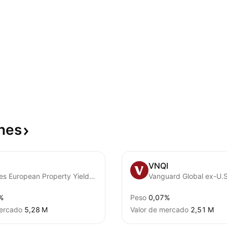
nes
VNQI
iShares European Property Yield UCITS ETF
%
Peso
0,07%
mercado
‪5,28 M‬
Valor de mercado
‪2,51 M‬