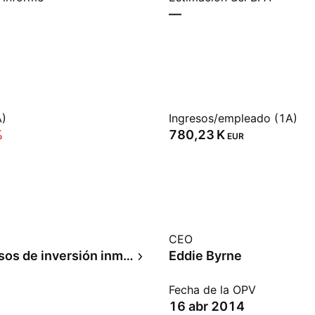
—
A)
Ingresos/empleado (1A)
%
‪780,23 K‬
EUR
CEO
Fideicomisos de inversión inmobiliaria
Eddie Byrne
Fecha de la OPV
16 abr 2014