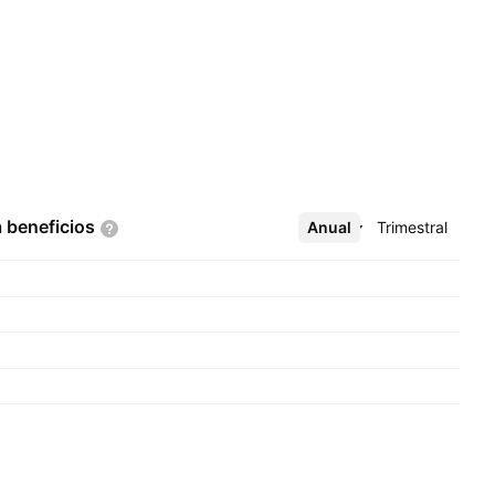
a
beneficios
Anual
Más
Trimestral