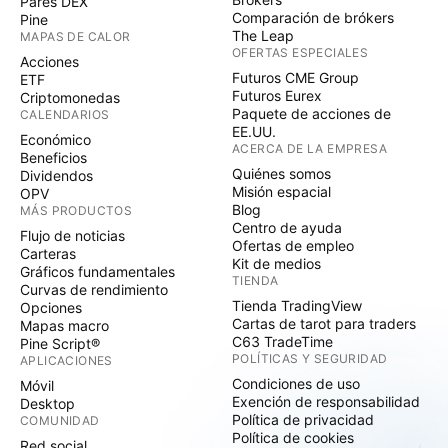
Pares DEX
Comparación de brókers
Pine
The Leap
MAPAS DE CALOR
OFERTAS ESPECIALES
Acciones
Futuros CME Group
ETF
Futuros Eurex
Criptomonedas
Paquete de acciones de
CALENDARIOS
EE.UU.
Económico
ACERCA DE LA EMPRESA
Beneficios
Quiénes somos
Dividendos
Misión espacial
OPV
Blog
MÁS PRODUCTOS
Centro de ayuda
Flujo de noticias
Ofertas de empleo
Carteras
Kit de medios
Gráficos fundamentales
TIENDA
Curvas de rendimiento
Tienda TradingView
Opciones
Cartas de tarot para traders
Mapas macro
C63 TradeTime
Pine Script®
POLÍTICAS Y SEGURIDAD
APLICACIONES
Condiciones de uso
Móvil
Exención de responsabilidad
Desktop
Política de privacidad
COMUNIDAD
Política de cookies
Red social