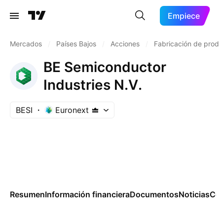
Empiece
Mercados
/
Países Bajos
/
Acciones
/
Fabricación de prod
BE Semiconductor
Industries N.V.
BESI
Euronext
Resumen
Información financiera
Documentos
Noticias
Co