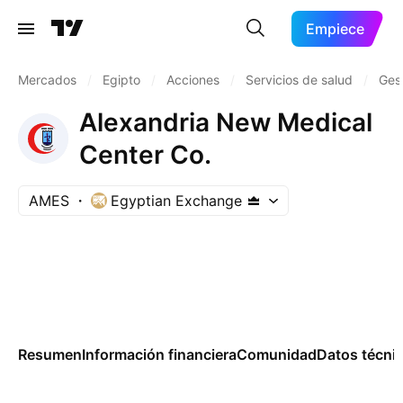
Empiece
Mercados
/
Egipto
/
Acciones
/
Servicios de salud
/
Gest
Alexandria New Medical
Center Co.
AMES
Egyptian Exchange
Resumen
Información financiera
Comunidad
Datos técni