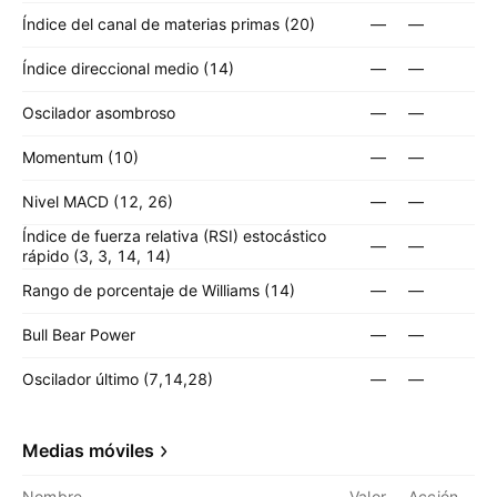
Índice del canal de materias primas (20)
—
—
Índice direccional medio (14)
—
—
Oscilador asombroso
—
—
Momentum (10)
—
—
Nivel MACD (12, 26)
—
—
Índice de fuerza relativa (RSI) estocástico
—
—
rápido (3, 3, 14, 14)
Rango de porcentaje de Williams (14)
—
—
Bull Bear Power
—
—
Oscilador último (7,14,28)
—
—
Medias móviles
Nombre
Valor
Acción