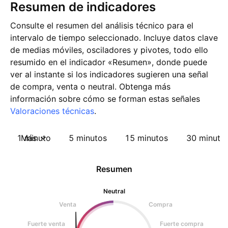
Resumen de indicadores
Consulte el resumen del análisis técnico para el
intervalo de tiempo seleccionado. Incluye datos clave
de medias móviles, osciladores y pivotes, todo ello
resumido en el indicador «Resumen», donde puede
ver al instante si los indicadores sugieren una señal
de compra, venta o neutral. Obtenga más
información sobre cómo se forman estas señales
Valoraciones técnicas
.
1 minuto
Más
5 minutos
15 minutos
30 minuto
Resumen
Neutral
Venta
Compra
Fuerte venta
Fuerte compra