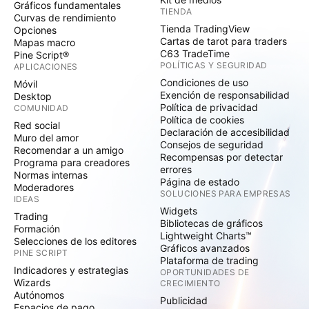
Gráficos fundamentales
TIENDA
Curvas de rendimiento
Tienda TradingView
Opciones
Cartas de tarot para traders
Mapas macro
C63 TradeTime
Pine Script®
POLÍTICAS Y SEGURIDAD
APLICACIONES
Condiciones de uso
Móvil
Exención de responsabilidad
Desktop
Política de privacidad
COMUNIDAD
Política de cookies
Red social
Declaración de accesibilidad
Muro del amor
Consejos de seguridad
Recomendar a un amigo
Recompensas por detectar
Programa para creadores
errores
Normas internas
Página de estado
Moderadores
SOLUCIONES PARA EMPRESAS
IDEAS
Widgets
Trading
Bibliotecas de gráficos
Formación
Lightweight Charts™
Selecciones de los editores
Gráficos avanzados
PINE SCRIPT
Plataforma de trading
Indicadores y estrategias
OPORTUNIDADES DE
Wizards
CRECIMIENTO
Autónomos
Publicidad
Espacios de pago