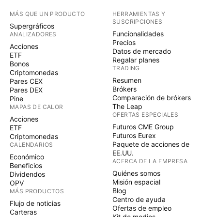
MÁS QUE UN PRODUCTO
HERRAMIENTAS Y
SUSCRIPCIONES
Supergráficos
Funcionalidades
ANALIZADORES
Precios
Acciones
Datos de mercado
ETF
Regalar planes
Bonos
TRADING
Criptomonedas
Resumen
Pares CEX
Brókers
Pares DEX
Comparación de brókers
Pine
The Leap
MAPAS DE CALOR
OFERTAS ESPECIALES
Acciones
Futuros CME Group
ETF
Futuros Eurex
Criptomonedas
Paquete de acciones de
CALENDARIOS
EE.UU.
Económico
ACERCA DE LA EMPRESA
Beneficios
Quiénes somos
Dividendos
Misión espacial
OPV
Blog
MÁS PRODUCTOS
Centro de ayuda
Flujo de noticias
Ofertas de empleo
Carteras
Kit de medios