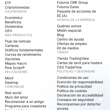
Futuros CME Group
ETF
Futuros Eurex
Criptomonedas
Paquete de acciones de
CALENDARIOS
EE.UU.
Económico
ACERCA DE LA EMPRESA
Beneficios
Quiénes somos
Dividendos
Misión espacial
OPV
Blog
MÁS PRODUCTOS
Centro de ayuda
Flujo de noticias
Ofertas de empleo
Carteras
Kit de medios
Gráficos fundamentales
TIENDA
Curvas de rendimiento
Tienda TradingView
Opciones
Cartas de tarot para traders
Mapas macro
C63 TradeTime
Pine Script®
POLÍTICAS Y SEGURIDAD
APLICACIONES
Condiciones de uso
Móvil
Exención de responsabilidad
Desktop
Política de privacidad
COMUNIDAD
Política de cookies
Red social
Declaración de accesibilidad
Muro del amor
Consejos de seguridad
Recomendar a un amigo
Recompensas por detectar
Programa para creadores
errores