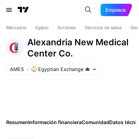
Empiece
Mercados
/
Egipto
/
Acciones
/
Servicios de salud
/
Gest
Alexandria New Medical
Center Co.
AMES
Egyptian Exchange
Resumen
Información financiera
Comunidad
Datos técni