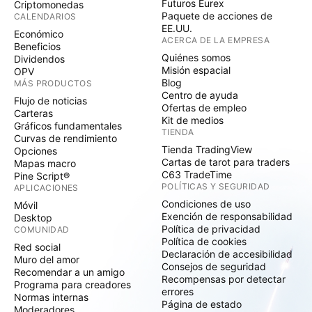
Futuros Eurex
Criptomonedas
Paquete de acciones de
CALENDARIOS
EE.UU.
Económico
ACERCA DE LA EMPRESA
Beneficios
Quiénes somos
Dividendos
Misión espacial
OPV
Blog
MÁS PRODUCTOS
Centro de ayuda
Flujo de noticias
Ofertas de empleo
Carteras
Kit de medios
Gráficos fundamentales
TIENDA
Curvas de rendimiento
Tienda TradingView
Opciones
Cartas de tarot para traders
Mapas macro
C63 TradeTime
Pine Script®
POLÍTICAS Y SEGURIDAD
APLICACIONES
Condiciones de uso
Móvil
Exención de responsabilidad
Desktop
Política de privacidad
COMUNIDAD
Política de cookies
Red social
Declaración de accesibilidad
Muro del amor
Consejos de seguridad
Recomendar a un amigo
Recompensas por detectar
Programa para creadores
errores
Normas internas
Página de estado
Moderadores