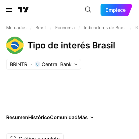
Empiece
Mercados
/
Brasil
/
Economía
/
Indicadores de Brasil
/
B
Tipo de interés Brasil
BRINTR
Central Bank
Resumen
Histórico
Comunidad
Más
Gráfico completo