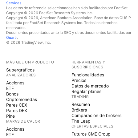
Services
.
Los datos de referencia seleccionados han sido facilitados por FactSet.
Copyright © 2026 FactSet Research Systems Inc.
Copyright © 2026, American Bankers Association. Base de datos CUSIP
facilitada por FactSet Research Systems Inc. Todos los derechos
reservados.
Documentos presentados ante la SEC y otros documentos facilitados por
Quartr
.
© 2026 TradingView, Inc.
MÁS QUE UN PRODUCTO
HERRAMIENTAS Y
SUSCRIPCIONES
Supergráficos
Funcionalidades
ANALIZADORES
Precios
Acciones
Datos de mercado
ETF
Regalar planes
Bonos
TRADING
Criptomonedas
Resumen
Pares CEX
Brókers
Pares DEX
Comparación de brókers
Pine
The Leap
MAPAS DE CALOR
OFERTAS ESPECIALES
Acciones
Futuros CME Group
ETF