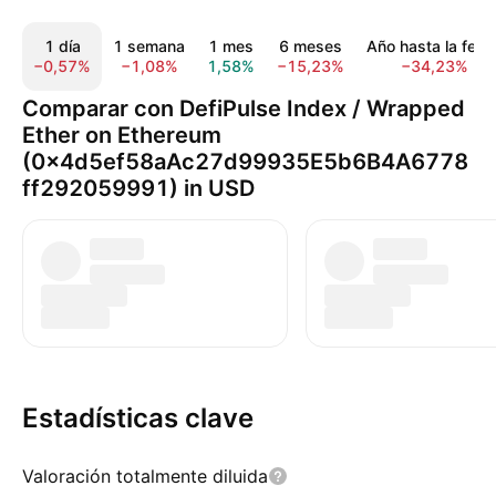
1 día
1 semana
1 mes
6 meses
Año hasta la fech
−0,57%
−1,08%
1,58%
−15,23%
−34,23%
Comparar con DefiPulse Index / Wrapped
Ether on Ethereum
(0x4d5ef58aAc27d99935E5b6B4A6778
ff292059991) in USD
Estadísticas clave
Valoración totalmente diluida