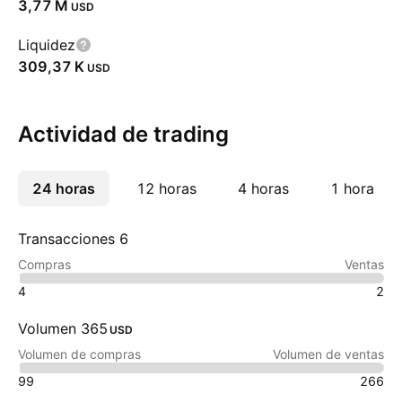
‪3,77 M‬
USD
Liquidez
‪309,37 K‬
USD
Actividad de trading
24 horas
Más
12 horas
4 horas
1 hora
Transacciones 6
Compras
Ventas
4
2
Volumen 365
USD
Volumen de compras
Volumen de ventas
99
266