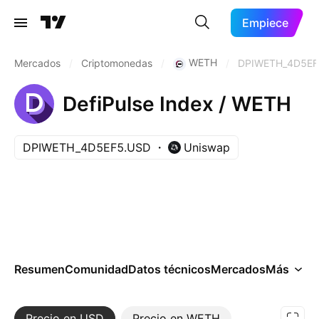
Empiece
WETH
Mercados
/
Criptomonedas
/
/
DPIWETH_4D5EF
DefiPulse Index / WETH
DPIWETH_4D5EF5.USD
Uniswap
Resumen
Comunidad
Datos técnicos
Mercados
Más
Precio en USD
Más
Precio en WETH