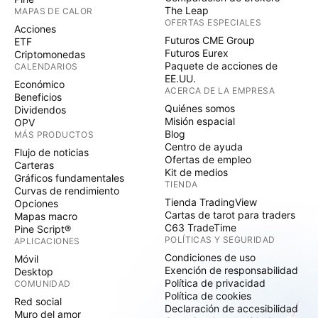
The Leap
MAPAS DE CALOR
OFERTAS ESPECIALES
Acciones
Futuros CME Group
ETF
Futuros Eurex
Criptomonedas
Paquete de acciones de
CALENDARIOS
EE.UU.
Económico
ACERCA DE LA EMPRESA
Beneficios
Quiénes somos
Dividendos
Misión espacial
OPV
Blog
MÁS PRODUCTOS
Centro de ayuda
Flujo de noticias
Ofertas de empleo
Carteras
Kit de medios
Gráficos fundamentales
TIENDA
Curvas de rendimiento
Tienda TradingView
Opciones
Cartas de tarot para traders
Mapas macro
C63 TradeTime
Pine Script®
POLÍTICAS Y SEGURIDAD
APLICACIONES
Condiciones de uso
Móvil
Exención de responsabilidad
Desktop
Política de privacidad
COMUNIDAD
Política de cookies
Red social
Declaración de accesibilidad
Muro del amor