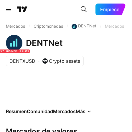
Empiece
DENTNet
Mercados
/
Criptomonedas
/
/
Mercados
DENTNet
EXCLUIDO DE LA LISTA
DENTXUSD
Crypto assets
Resumen
Comunidad
Mercados
Más
Mercados de valores