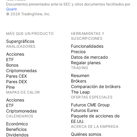
Documentos presentados ante la SEC y otros documentos facilitados por
Quartr
.
© 2026 TradingView, Inc.
MÁS QUE UN PRODUCTO
HERRAMIENTAS Y
SUSCRIPCIONES
Supergráficos
Funcionalidades
ANALIZADORES
Precios
Acciones
Datos de mercado
ETF
Regalar planes
Bonos
TRADING
Criptomonedas
Resumen
Pares CEX
Brókers
Pares DEX
Comparación de brókers
Pine
The Leap
MAPAS DE CALOR
OFERTAS ESPECIALES
Acciones
Futuros CME Group
ETF
Futuros Eurex
Criptomonedas
Paquete de acciones de
CALENDARIOS
EE.UU.
Económico
ACERCA DE LA EMPRESA
Beneficios
Quiénes somos
Dividendos