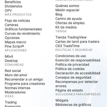
Beneficios
Quiénes somos
Dividendos
Misión espacial
OPV
Blog
MÁS PRODUCTOS
Centro de ayuda
Flujo de noticias
Ofertas de empleo
Carteras
Kit de medios
Gráficos fundamentales
TIENDA
Curvas de rendimiento
Tienda TradingView
Opciones
Cartas de tarot para traders
Mapas macro
C63 TradeTime
Pine Script®
POLÍTICAS Y SEGURIDAD
APLICACIONES
Condiciones de uso
Móvil
Exención de responsabilidad
Desktop
Política de privacidad
COMUNIDAD
Política de cookies
Red social
Declaración de accesibilidad
Muro del amor
Consejos de seguridad
Recomendar a un amigo
Recompensas por detectar
Programa para creadores
errores
Normas internas
Página de estado
Moderadores
SOLUCIONES PARA EMPRESAS
IDEAS
Widgets
Trading
Bibliotecas de gráficos
Formación