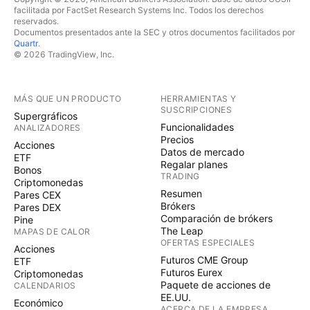
facilitada por FactSet Research Systems Inc. Todos los derechos
reservados.
Documentos presentados ante la SEC y otros documentos facilitados por
Quartr
.
© 2026 TradingView, Inc.
MÁS QUE UN PRODUCTO
HERRAMIENTAS Y
SUSCRIPCIONES
Supergráficos
Funcionalidades
ANALIZADORES
Precios
Acciones
Datos de mercado
ETF
Regalar planes
Bonos
TRADING
Criptomonedas
Resumen
Pares CEX
Brókers
Pares DEX
Comparación de brókers
Pine
The Leap
MAPAS DE CALOR
OFERTAS ESPECIALES
Acciones
Futuros CME Group
ETF
Futuros Eurex
Criptomonedas
Paquete de acciones de
CALENDARIOS
EE.UU.
Económico
ACERCA DE LA EMPRESA