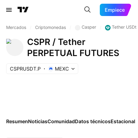
Empiece
Casper
Tether USDt
Mercados
/
Criptomonedas
/
/
CSPR / Tether
PERPETUAL FUTURES
CSPRUSDT.P
MEXC
Resumen
Noticias
Comunidad
Datos técnicos
Estacional