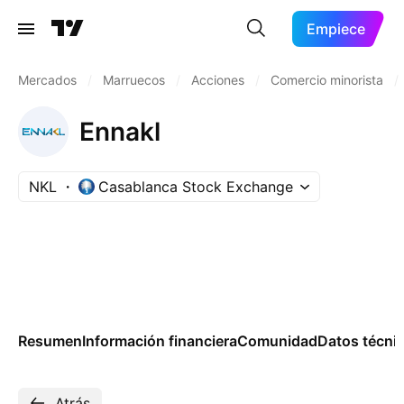
Empiece
Mercados
/
Marruecos
/
Acciones
/
Comercio minorista
/
Ennakl
NKL
Casablanca Stock Exchange
Resumen
Información financiera
Comunidad
Datos técni
Atrás