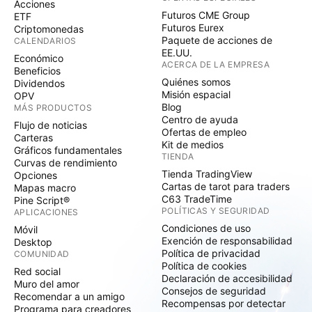
Acciones
Futuros CME Group
ETF
Futuros Eurex
Criptomonedas
Paquete de acciones de
CALENDARIOS
EE.UU.
Económico
ACERCA DE LA EMPRESA
Beneficios
Quiénes somos
Dividendos
Misión espacial
OPV
Blog
MÁS PRODUCTOS
Centro de ayuda
Flujo de noticias
Ofertas de empleo
Carteras
Kit de medios
Gráficos fundamentales
TIENDA
Curvas de rendimiento
Tienda TradingView
Opciones
Cartas de tarot para traders
Mapas macro
C63 TradeTime
Pine Script®
POLÍTICAS Y SEGURIDAD
APLICACIONES
Condiciones de uso
Móvil
Exención de responsabilidad
Desktop
Política de privacidad
COMUNIDAD
Política de cookies
Red social
Declaración de accesibilidad
Muro del amor
Consejos de seguridad
Recomendar a un amigo
Recompensas por detectar
Programa para creadores