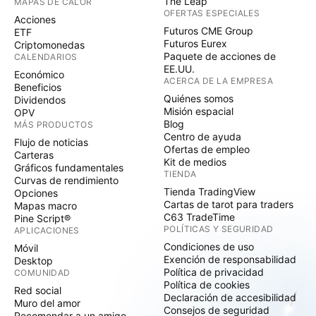
The Leap
MAPAS DE CALOR
OFERTAS ESPECIALES
Acciones
Futuros CME Group
ETF
Futuros Eurex
Criptomonedas
Paquete de acciones de
CALENDARIOS
EE.UU.
Económico
ACERCA DE LA EMPRESA
Beneficios
Quiénes somos
Dividendos
Misión espacial
OPV
Blog
MÁS PRODUCTOS
Centro de ayuda
Flujo de noticias
Ofertas de empleo
Carteras
Kit de medios
Gráficos fundamentales
TIENDA
Curvas de rendimiento
Tienda TradingView
Opciones
Cartas de tarot para traders
Mapas macro
C63 TradeTime
Pine Script®
POLÍTICAS Y SEGURIDAD
APLICACIONES
Condiciones de uso
Móvil
Exención de responsabilidad
Desktop
Política de privacidad
COMUNIDAD
Política de cookies
Red social
Declaración de accesibilidad
Muro del amor
Consejos de seguridad
Recomendar a un amigo