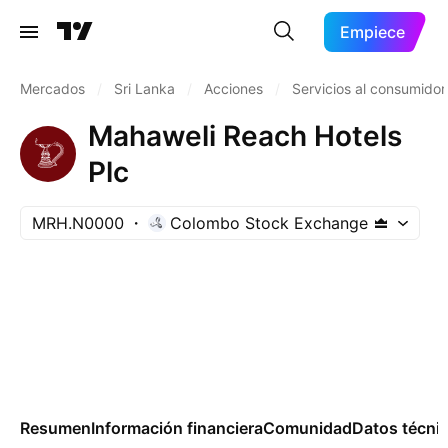
Empiece
Mercados
/
Sri Lanka
/
Acciones
/
Servicios al consumidor
Mahaweli Reach Hotels
Plc
MRH.N0000
Colombo Stock Exchange
Resumen
Información financiera
Comunidad
Datos técni