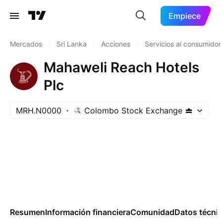
Empiece
Mercados
/
Sri Lanka
/
Acciones
/
Servicios al consumidor
Mahaweli Reach Hotels
Plc
MRH.N0000
Colombo Stock Exchange
Resumen
Información financiera
Comunidad
Datos técni