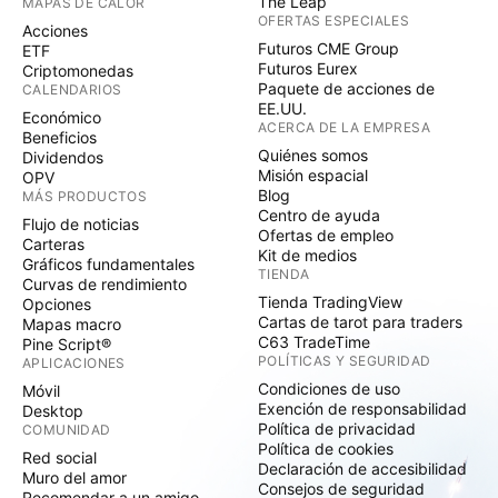
The Leap
MAPAS DE CALOR
OFERTAS ESPECIALES
Acciones
Futuros CME Group
ETF
Futuros Eurex
Criptomonedas
Paquete de acciones de
CALENDARIOS
EE.UU.
Económico
ACERCA DE LA EMPRESA
Beneficios
Quiénes somos
Dividendos
Misión espacial
OPV
Blog
MÁS PRODUCTOS
Centro de ayuda
Flujo de noticias
Ofertas de empleo
Carteras
Kit de medios
Gráficos fundamentales
TIENDA
Curvas de rendimiento
Tienda TradingView
Opciones
Cartas de tarot para traders
Mapas macro
C63 TradeTime
Pine Script®
POLÍTICAS Y SEGURIDAD
APLICACIONES
Condiciones de uso
Móvil
Exención de responsabilidad
Desktop
Política de privacidad
COMUNIDAD
Política de cookies
Red social
Declaración de accesibilidad
Muro del amor
Consejos de seguridad
Recomendar a un amigo