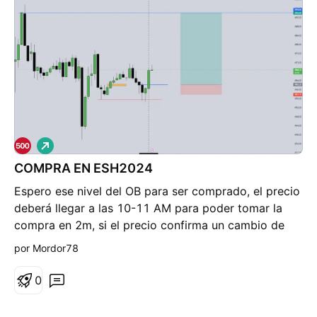
L
a
COMPRA EN ESH2024
r
g
Espero ese nivel del OB para ser comprado, el precio
o
deberá llegar a las 10-11 AM para poder tomar la
compra en 2m, si el precio confirma un cambio de
estructura + displacement .
por Mordor78
0