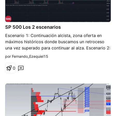
SP 500 Los 2 escenarios
Escenario 1: Continuación alcista, zona oferta en
máximos históricos donde buscamos un retroceso
una vez superado para continuar al alza. Escenario 2:
Se forma un soporte de pre mercado en 5085-90
por Fernando_Ezequiel15
que de ser vulnerado puede haber corrección hasta
zona de demanda en 5060 pts. Buscamos un
0
recorrido de 20 puntos y Stop por arriba del soporte
arriesgando no mas de 10 puntos