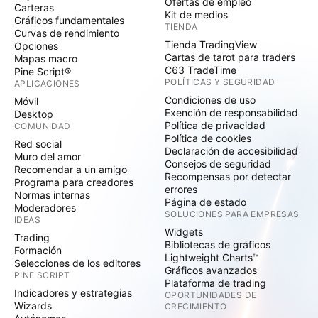
Ofertas de empleo
Carteras
Kit de medios
Gráficos fundamentales
TIENDA
Curvas de rendimiento
Tienda TradingView
Opciones
Cartas de tarot para traders
Mapas macro
C63 TradeTime
Pine Script®
POLÍTICAS Y SEGURIDAD
APLICACIONES
Condiciones de uso
Móvil
Exención de responsabilidad
Desktop
Política de privacidad
COMUNIDAD
Política de cookies
Red social
Declaración de accesibilidad
Muro del amor
Consejos de seguridad
Recomendar a un amigo
Recompensas por detectar
Programa para creadores
errores
Normas internas
Página de estado
Moderadores
SOLUCIONES PARA EMPRESAS
IDEAS
Widgets
Trading
Bibliotecas de gráficos
Formación
Lightweight Charts™
Selecciones de los editores
Gráficos avanzados
PINE SCRIPT
Plataforma de trading
Indicadores y estrategias
OPORTUNIDADES DE
Wizards
CRECIMIENTO