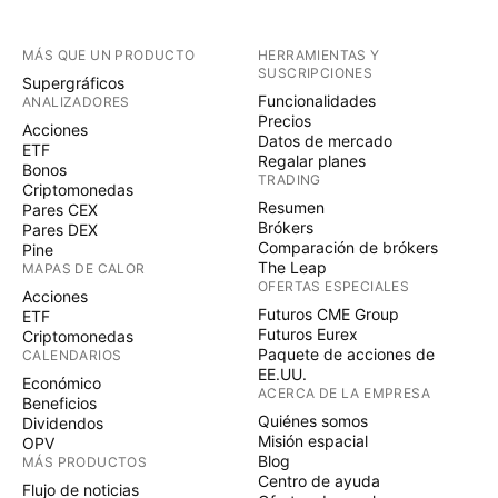
MÁS QUE UN PRODUCTO
HERRAMIENTAS Y
SUSCRIPCIONES
Supergráficos
Funcionalidades
ANALIZADORES
Precios
Acciones
Datos de mercado
ETF
Regalar planes
Bonos
TRADING
Criptomonedas
Resumen
Pares CEX
Brókers
Pares DEX
Comparación de brókers
Pine
The Leap
MAPAS DE CALOR
OFERTAS ESPECIALES
Acciones
Futuros CME Group
ETF
Futuros Eurex
Criptomonedas
Paquete de acciones de
CALENDARIOS
EE.UU.
Económico
ACERCA DE LA EMPRESA
Beneficios
Quiénes somos
Dividendos
Misión espacial
OPV
Blog
MÁS PRODUCTOS
Centro de ayuda
Flujo de noticias