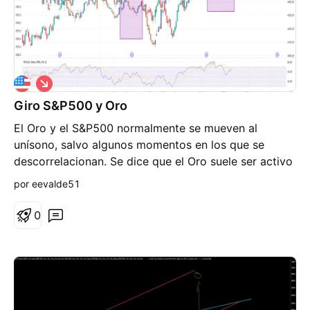
C
o
Giro S&P500 y Oro
r
t
El Oro y el S&P500 normalmente se mueven al
o
unísono, salvo algunos momentos en los que se
descorrelacionan. Se dice que el Oro suele ser activo
refugio en momentos de pánico y caídas de los
por eevalde51
mercados. Hemos detectado que el Oro y el S&P500
se descorelacionan en determinados momentos en
0
los que va a haber caídas en los mercados. Es decir,
cuando tras hacer un máximo los dos juntos, caen
juntos y, posteriormente los mercados rebotan pero
el Oro continúa cayendo... En esas pautas, el oro
suele anticipar recortes de precios en mercados a