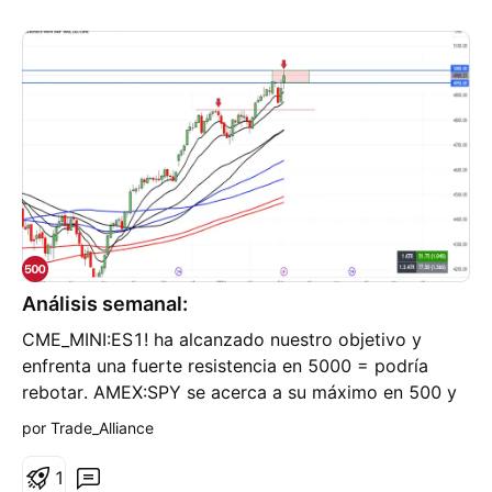
Análisis semanal:
CME_MINI:ES1! ha alcanzado nuestro objetivo y
enfrenta una fuerte resistencia en 5000 = podría
rebotar. AMEX:SPY se acerca a su máximo en 500 y
5000 en SP:SPX = podría subir más y luego caer
por Trade_Alliance
desde los 500. NASDAQ:SMH podría acercarse al
imán de 200 = subir más y luego hacer una
1