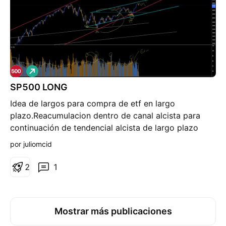
pesar de que continúan subiendo. Cuando el Oro gira
al alza, los mercados tienden a corregir a la baja en
estas situaciones. Actualmente se está dando esta
situación. ¿Veremos un rebote en Oro y recortes en
S&P500?
L
a
r
SP500 LONG
g
Idea de largos para compra de etf en largo
o
plazo.Reacumulacion dentro de canal alcista para
continuación de tendencial alcista de largo plazo
por juliomcid
2
1
Mostrar más publicaciones