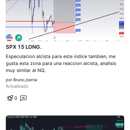
L
a
SPX 15 LONG.
r
g
Especulacion alcista para este indice tambien, me
o
gusta esta zona para una reaccion alcista, analisis
muy similar al NQ.
por Bruno_berna
Actualizado
0