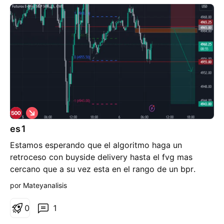
C
o
es1
r
t
Estamos esperando que el algoritmo haga un
o
retroceso con buyside delivery hasta el fvg mas
cercano que a su vez esta en el rango de un bpr.
marcamos DV (aun estoy aprendiendo a marcarlas) y
por Mateyanalisis
la usamos como objetivo.
0
1