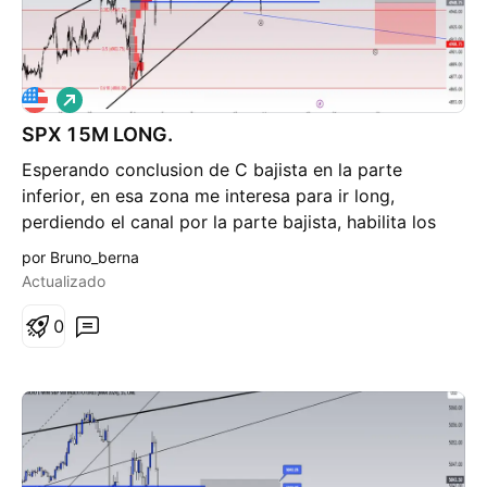
L
a
SPX 15M LONG.
r
g
Esperando conclusion de C bajista en la parte
o
inferior, en esa zona me interesa para ir long,
perdiendo el canal por la parte bajista, habilita los
objetivos de precio marcados por el retroceso de
por Bruno_berna
fibonacci mayor.
Actualizado
0