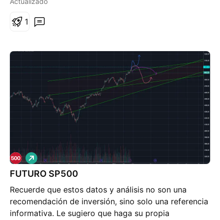
Actualizado
1
L
a
FUTURO SP500
r
g
Recuerde que estos datos y análisis no son una
o
recomendación de inversión, sino solo una referencia
informativa. Le sugiero que haga su propia