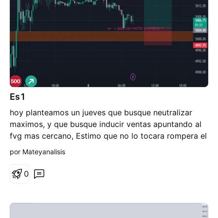
L
a
Es1
r
g
hoy planteamos un jueves que busque neutralizar
o
maximos, y que busque inducir ventas apuntando al
fvg mas cercano, Estimo que no lo tocara rompera el
minimo mas cercano con una mecha y
por Mateyanalisis
desencadenara compras. gl!
0