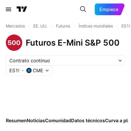
Empiece
Mercados
/
EE. UU.
/
Futuros
/
Índices mundiales
/
ES1!
Futuros E-Mini S&P 500
Contrato continuo
ES1!
CME
Resumen
Noticias
Comunidad
Datos técnicos
Curva a pla