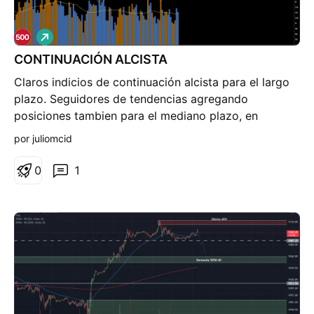
L
a
CONTINUACIÓN ALCISTA
r
g
Claros indicios de continuación alcista para el largo
o
plazo. Seguidores de tendencias agregando
posiciones tambien para el mediano plazo, en
proceso de Re acumulación. Continuación a idea
por juliomcid
macro anteriormente publicada.
0
1