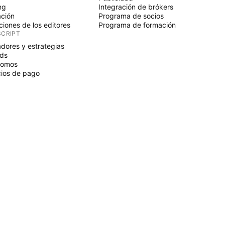
ng
Integración de brókers
ción
Programa de socios
ciones de los editores
Programa de formación
SCRIPT
adores y estrategias
ds
nomos
ios de pago