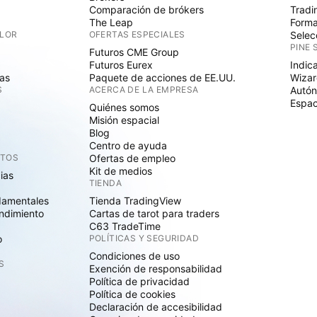
Comparación de brókers
Tradi
The Leap
Forma
ALOR
OFERTAS ESPECIALES
Selec
PINE 
Futuros CME Group
Futuros Eurex
Indic
as
Paquete de acciones de EE.UU.
Wizar
S
ACERCA DE LA EMPRESA
Autó
Espac
Quiénes somos
Misión espacial
Blog
Centro de ayuda
CTOS
Ofertas de empleo
Kit de medios
cias
TIENDA
damentales
Tienda TradingView
ndimiento
Cartas de tarot para traders
C63 TradeTime
o
POLÍTICAS Y SEGURIDAD
Condiciones de uso
S
Exención de responsabilidad
Política de privacidad
Política de cookies
Declaración de accesibilidad