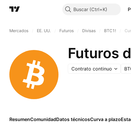
Buscar
P
Mercados
/
EE. UU.
/
Futuros
/
Divisas
/
BTC1!
/
Cur
Futuros d
Contrato continuo
BT
Resumen
Comunidad
Datos técnicos
Curva a plazo
Esta