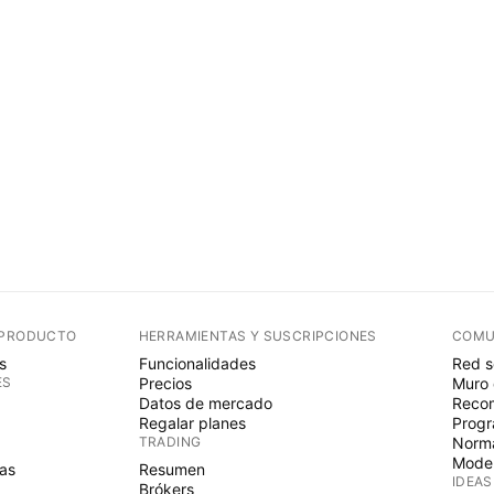
 PRODUCTO
HERRAMIENTAS Y SUSCRIPCIONES
COMU
s
Funcionalidades
Red s
ES
Precios
Muro 
Datos de mercado
Recom
Regalar planes
Progr
TRADING
Norma
Mode
as
Resumen
IDEAS
Brókers