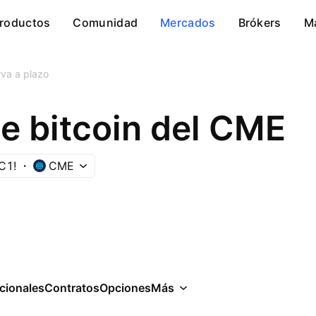
roductos
Comunidad
Mercados
Brókers
M
va a plazo
e bitcoin del CME
C1!
CME
cionales
Contratos
Opciones
Más