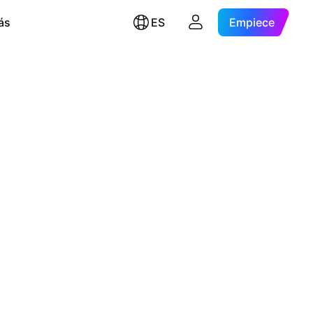
ás
ES
Empiece