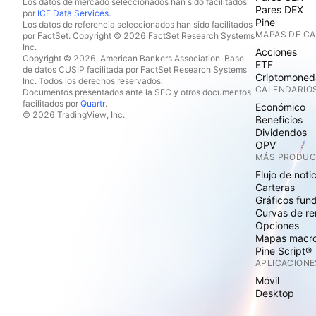
Los datos de mercado seleccionados han sido facilitados
Pares DEX
por
ICE Data Services
.
Pine
Los datos de referencia seleccionados han sido facilitados
MAPAS DE C
por FactSet. Copyright © 2026 FactSet Research Systems
Inc.
Acciones
Copyright © 2026, American Bankers Association. Base
ETF
de datos CUSIP facilitada por FactSet Research Systems
Criptomoned
Inc. Todos los derechos reservados.
CALENDARIO
Documentos presentados ante la SEC y otros documentos
facilitados por
Quartr
.
Económico
© 2026 TradingView, Inc.
Beneficios
Dividendos
OPV
MÁS PRODU
Flujo de noti
Carteras
Gráficos fun
Curvas de re
Opciones
Mapas macr
Pine Script®
APLICACIONE
Móvil
Desktop