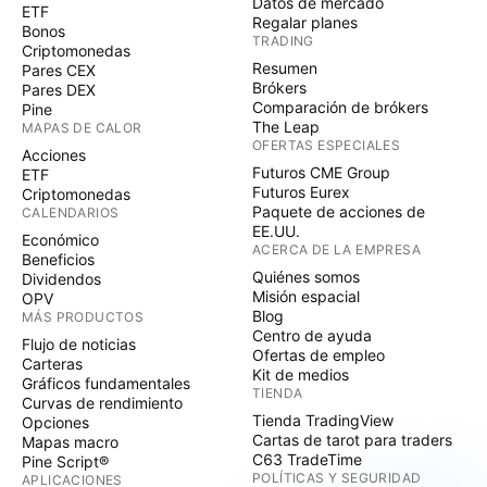
Datos de mercado
ETF
Regalar planes
Bonos
TRADING
Criptomonedas
Resumen
Pares CEX
Brókers
Pares DEX
Comparación de brókers
Pine
The Leap
MAPAS DE CALOR
OFERTAS ESPECIALES
Acciones
Futuros CME Group
ETF
Futuros Eurex
Criptomonedas
Paquete de acciones de
CALENDARIOS
EE.UU.
Económico
ACERCA DE LA EMPRESA
Beneficios
Quiénes somos
Dividendos
Misión espacial
OPV
Blog
MÁS PRODUCTOS
Centro de ayuda
Flujo de noticias
Ofertas de empleo
Carteras
Kit de medios
Gráficos fundamentales
TIENDA
Curvas de rendimiento
Tienda TradingView
Opciones
Cartas de tarot para traders
Mapas macro
C63 TradeTime
Pine Script®
POLÍTICAS Y SEGURIDAD
APLICACIONES