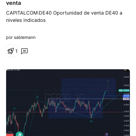
venta
r
t
CAPITALCOM:DE40 Oportunidad de venta DE40 a
o
niveles indicados
por sablemann
1
L