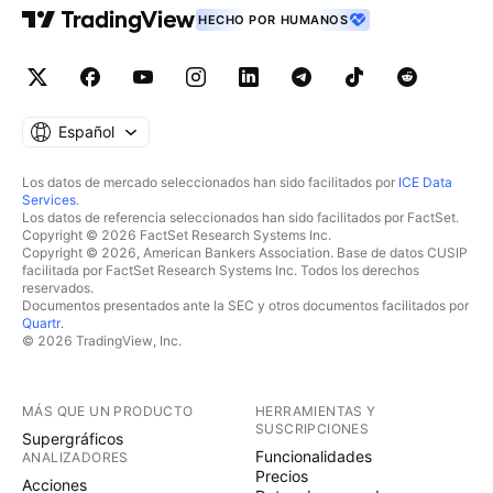
📈💬 #DAX #TradingView #AnálisisTécnico
intradía, se sugiere esperar la ruptura del soporte en
HECHO POR HUMANOS
#MercadoAleman #Finanzas --- Este análisis técnico
24.155 para operaciones SHORT con entrada en
proporciona una visión clara y concisa del DAX, con
24.140, stop loss en 24.200 y objetivo en 23.950.
niveles clave y señales de trading para la comunidad.
Alternativamente, si el precio rebota fuertemente
¡Esperamos sus comentarios y participación activa
desde 24.168, se podrían buscar entradas LONG con
Español
en la plataforma! 🚀📊
objetivo hacia 24.250, stop en 24.140. La
perspectiva para las próximas horas es de alta
Los datos de mercado seleccionados han sido facilitados por
ICE Data
Services
.
volatilidad, donde la ruptura o defensa de 24.168
Los datos de referencia seleccionados han sido facilitados por FactSet.
marcará la dirección del movimiento. En resumen, el
Copyright © 2026 FactSet Research Systems Inc.
Copyright © 2026, American Bankers Association. Base de datos CUSIP
DAX se encuentra en un momento decisivo en
facilitada por FactSet Research Systems Inc. Todos los derechos
horario: rebote técnico o continuación bajista. ¿Creen
reservados.
Documentos presentados ante la SEC y otros documentos facilitados por
que los toros defenderán el soporte o los osos
Quartr
.
tomarán el control? ¡Dejen su análisis en comentarios!
© 2026 TradingView, Inc.
🎯⚡
MÁS QUE UN PRODUCTO
HERRAMIENTAS Y
SUSCRIPCIONES
Supergráficos
Funcionalidades
ANALIZADORES
Precios
Acciones