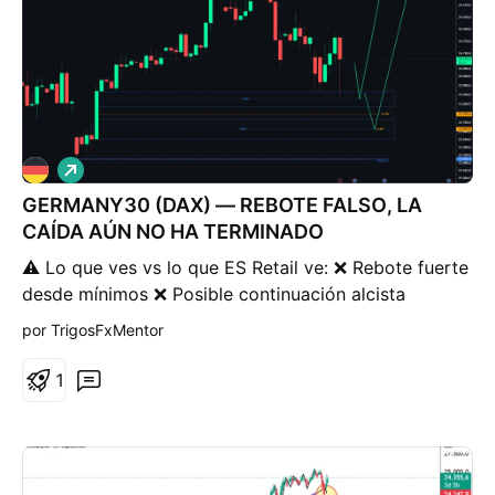
L
a
GERMANY30 (DAX) — REBOTE FALSO, LA
r
g
CAÍDA AÚN NO HA TERMINADO
o
⚠️ Lo que ves vs lo que ES Retail ve: ❌ Rebote fuerte
desde mínimos ❌ Posible continuación alcista
inmediata ❌ Soporte confirmado en la zona actual
por TrigosFxMentor
Institucional hace: ✔️ Pullback tras desplazamiento
bajista ✔️ Mantiene FVGs sin mitigar abajo ✔️
1
Distribución en mitad de rango 🧲 El imán del precio
La zona 23.900 – 23.840 no es soporte cualquiera.
Es: → FVG pendiente → Primera zona de reacción →
Área donde el precio necesita volver Pero el imán