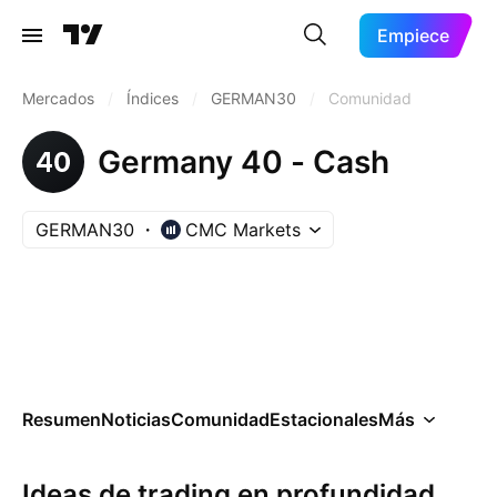
Empiece
Mercados
/
Índices
/
GERMAN30
/
Comunidad
Germany 40 - Cash
GERMAN30
CMC Markets
Resumen
Noticias
Comunidad
Estacionales
Más
Ideas de trading en profundidad