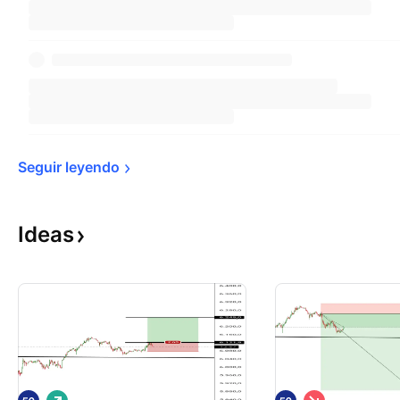
Seguir 
leyendo
Ideas
L
C