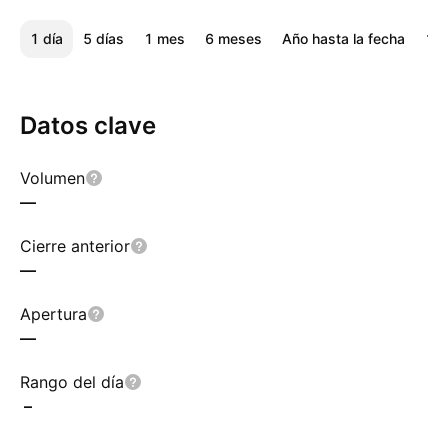
1 día
5 días
1 mes
6 meses
Año hasta la fecha
1 a
Datos clave
Volumen
—
Cierre anterior
—
Apertura
—
Rango del día
–