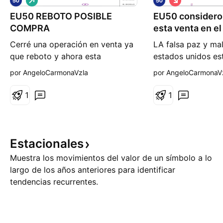
a
o
EU50 REBOTO POSIBLE
r
EU50 considero
r
g
t
COMPRA
esta venta en el
o
o
Cerré una operación en venta ya
LA falsa paz y ma
que reboto y ahora esta
estados unidos es
buscando posible retorno a
mucho con el mer
por AngeloCarmonaVzla
por AngeloCarmonaV
maximos históricos. Atentos
buscar ventas en l
#EU50
buscar verdaderas
1
1
migajas del merca
Estacionales
Muestra los movimientos del valor de un símbolo a lo
largo de los años anteriores para identificar
tendencias recurrentes.