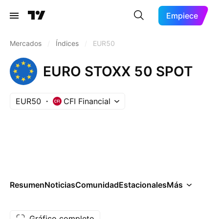
Empiece
Mercados
/
Índices
/
EUR50
EURO STOXX 50 SPOT
EUR50
CFI Financial
Resumen
Noticias
Comunidad
Estacionales
Más
Gráfico completo