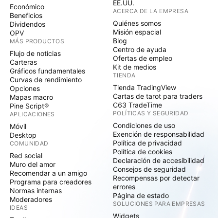
EE.UU.
Económico
ACERCA DE LA EMPRESA
Beneficios
Quiénes somos
Dividendos
Misión espacial
OPV
Blog
MÁS PRODUCTOS
Centro de ayuda
Flujo de noticias
Ofertas de empleo
Carteras
Kit de medios
Gráficos fundamentales
TIENDA
Curvas de rendimiento
Tienda TradingView
Opciones
Cartas de tarot para traders
Mapas macro
C63 TradeTime
Pine Script®
POLÍTICAS Y SEGURIDAD
APLICACIONES
Condiciones de uso
Móvil
Exención de responsabilidad
Desktop
Política de privacidad
COMUNIDAD
Política de cookies
Red social
Declaración de accesibilidad
Muro del amor
Consejos de seguridad
Recomendar a un amigo
Recompensas por detectar
Programa para creadores
errores
Normas internas
Página de estado
Moderadores
SOLUCIONES PARA EMPRESAS
IDEAS
Widgets