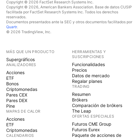
Copyright © 2026 FactSet Research Systems Inc.
Copyright © 2026, American Bankers Association. Base de datos CUSIP
facilitada por FactSet Research Systems Inc. Todos los derechos
reservados.
Documentos presentados ante la SEC y otros documentos facilitados por
Quartr
.
© 2026 TradingView, Inc.
MÁS QUE UN PRODUCTO
HERRAMIENTAS Y
SUSCRIPCIONES
Supergráficos
Funcionalidades
ANALIZADORES
Precios
Acciones
Datos de mercado
ETF
Regalar planes
Bonos
TRADING
Criptomonedas
Resumen
Pares CEX
Brókers
Pares DEX
Comparación de brókers
Pine
The Leap
MAPAS DE CALOR
OFERTAS ESPECIALES
Acciones
Futuros CME Group
ETF
Futuros Eurex
Criptomonedas
Paquete de acciones de
CALENDARIOS