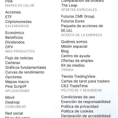
Comparación de brókers
Pine
The Leap
MAPAS DE CALOR
OFERTAS ESPECIALES
Acciones
Futuros CME Group
ETF
Futuros Eurex
Criptomonedas
Paquete de acciones de
CALENDARIOS
EE.UU.
Económico
ACERCA DE LA EMPRESA
Beneficios
Quiénes somos
Dividendos
Misión espacial
OPV
Blog
MÁS PRODUCTOS
Centro de ayuda
Flujo de noticias
Ofertas de empleo
Carteras
Kit de medios
Gráficos fundamentales
TIENDA
Curvas de rendimiento
Tienda TradingView
Opciones
Cartas de tarot para traders
Mapas macro
C63 TradeTime
Pine Script®
POLÍTICAS Y SEGURIDAD
APLICACIONES
Condiciones de uso
Móvil
Exención de responsabilidad
Desktop
Política de privacidad
COMUNIDAD
Política de cookies
Red social
Declaración de accesibilidad
Muro del amor