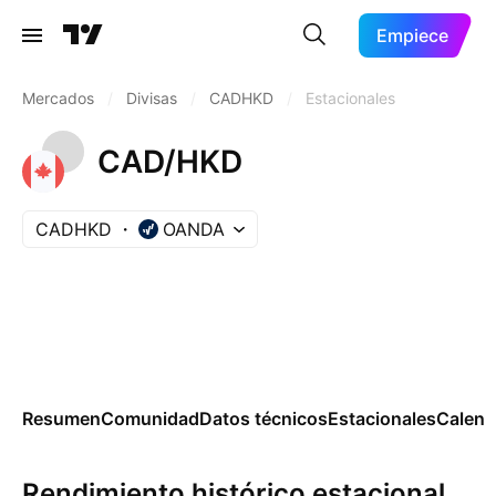
Empiece
Mercados
/
Divisas
/
CADHKD
/
Estacionales
CAD/HKD
CADHKD
OANDA
Resumen
Comunidad
Datos técnicos
Estacionales
Calend
Rendimiento histórico estacional