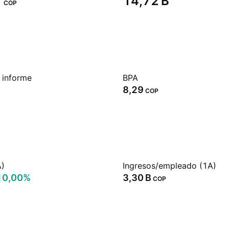
‬
‪14,72 B‬
COP
 informe
BPA
8,29
COP
A)
Ingresos/empleado (1A)
10,00%
‪3,30 B‬
COP