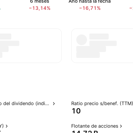
6 meses
Año hasta la fecha
%
−13,14%
−16,71%
−
Rendimiento del dividendo (indicado)
Ratio precio s/benef. (TTM
10
Y)
Flotante de acciones