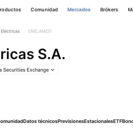
roductos
Comunidad
Mercados
Brókers
M
Eléctricas
/
ENELAMCO
ricas S.A.
 Securities Exchange
omunidad
Datos técnicos
Previsiones
Estacionales
ETF
Bon