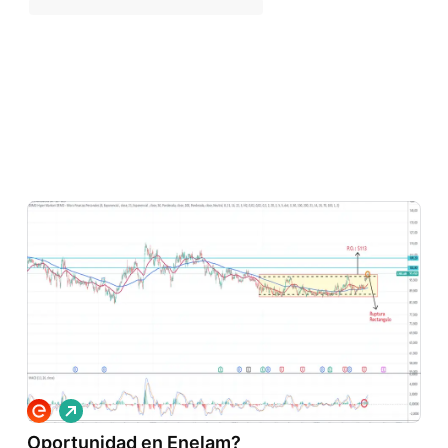
L
a
Oportunidad en Enelam?
r