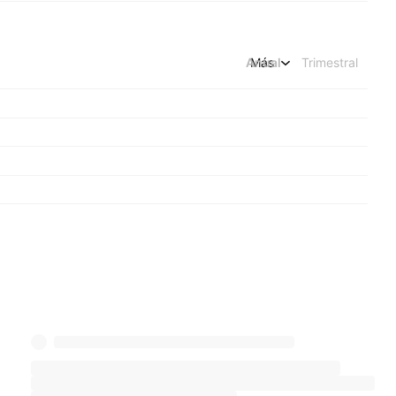
Anual
Más
Trimestral