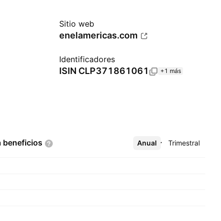
Sitio web
enelamericas.com
Identificadores
ISIN
CLP371861061
+1 más
a
beneficios
Anual
Más
Trimestral