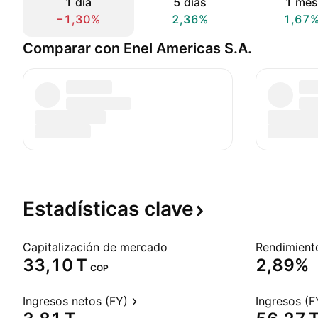
1 día
5 días
1 mes
−1,30%
2,36%
1,67
Comparar con Enel Americas S.A.
Estadísticas
clave
Capitalización de mercado
‪33,10 T‬
2,89%
COP
Ingresos netos (FY)
Ingresos (F