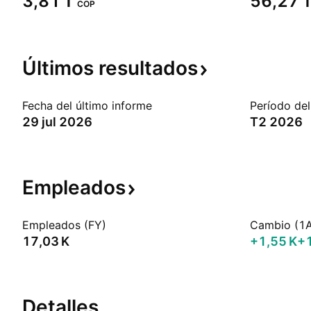
‪3,81 T‬
‪56,27 T
COP
Últimos
resultados
Fecha del último informe
Período del
29 jul 2026
T2 2026
Empleados
Empleados (FY)
Cambio (1
‪17,03 K‬
‪+1,55 K‬
+
Detalles