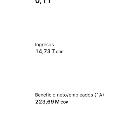
0,11
Ingresos
‪14,73 T‬
COP
Beneficio neto/empleados (1A)
‪223,69 M‬
COP