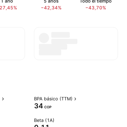
1 año
5 años
Todo el tiempo
27,45%
−42,34%
−43,70%
)
BPA básico (TTM)
34
COP
Beta (1A)