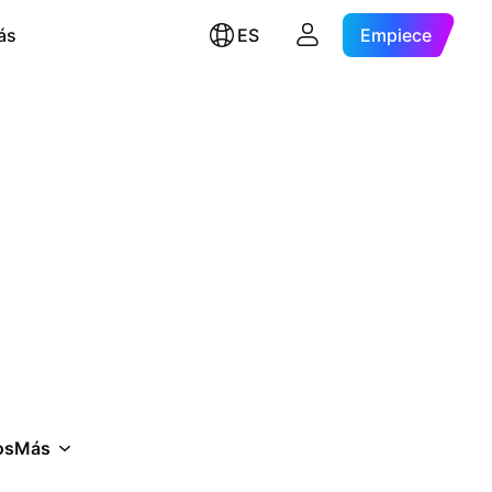
ás
ES
Empiece
os
Más