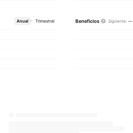
Beneficios
Anual
Más
Trimestral
Siguiente
:
—