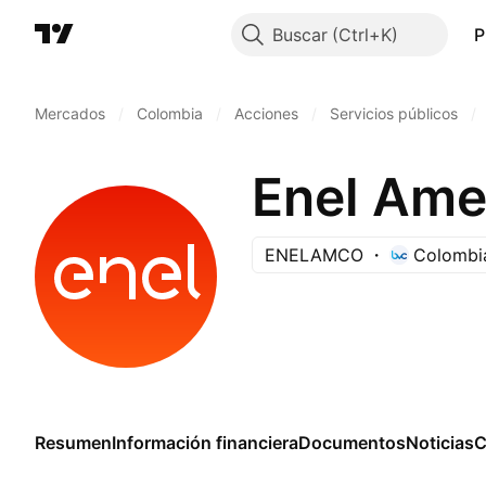
Buscar
P
Mercados
/
Colombia
/
Acciones
/
Servicios públicos
/
Enel Ame
ENELAMCO
Colombia
Resumen
Información financiera
Documentos
Noticias
C