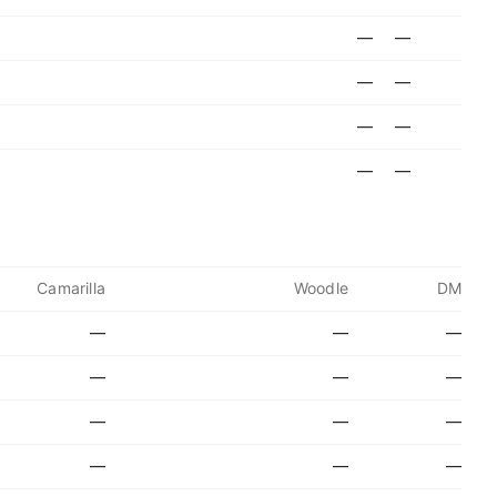
—
—
—
—
—
—
—
—
Camarilla
Woodle
DM
—
—
—
—
—
—
—
—
—
—
—
—