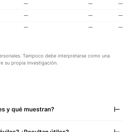
—
—
—
—
—
—
—
—
—
 personales. Tampoco debe interpretarse como una
e su propia investigación.
res y qué muestran?