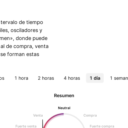
intervalo de tiempo
les, osciladores y
sumen», donde puede
eñal de compra, venta
 se forman estas
os
1 hora
2 horas
4 horas
1 día
1 seman
Resumen
Neutral
Venta
Compra
Fuerte venta
Fuerte compra