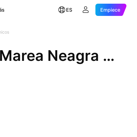
ás
ES
Empiece
nicos
Turism Hoteluri Restaurante Marea Neagra SA