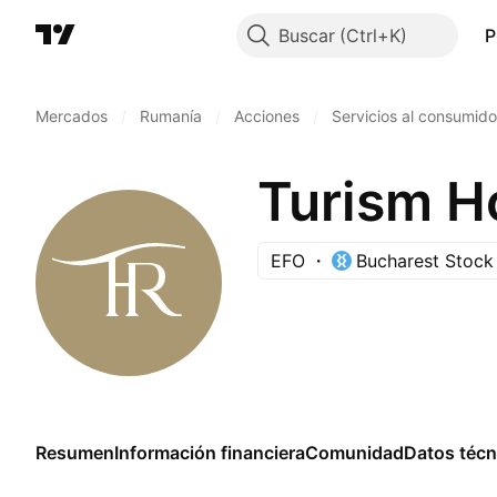
Buscar
P
Mercados
/
Rumanía
/
Acciones
/
Servicios al consumido
EFO
Bucharest Stock
Resumen
Información financiera
Comunidad
Datos técn