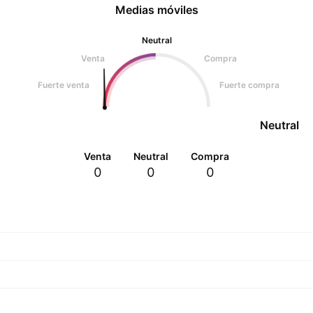
Medias móviles
Neutral
Venta
Compra
Fuerte venta
Fuerte compra
Neutral
Venta
Neutral
Compra
0
0
0