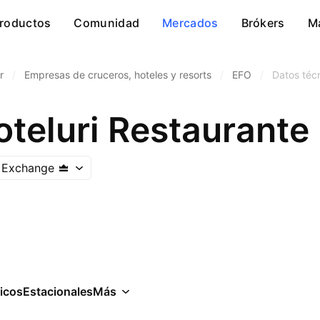
roductos
Comunidad
Mercados
Brókers
M
r
/
Empresas de cruceros, hoteles y resorts
/
EFO
/
Datos téc
 Exchange
icos
Estacionales
Más