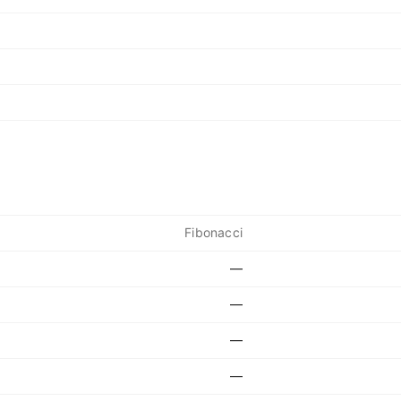
Fibonacci
—
—
—
—