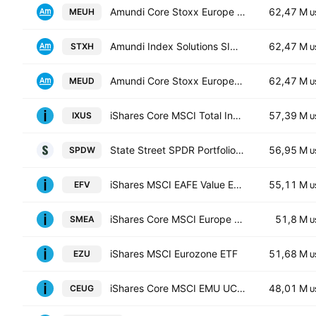
Amundi Core Stoxx Europe 600 -UCITS ETF HEDGED- Capitalisation
62,47 M
MEUH
U
Amundi Index Solutions SICAV - Amundi Core Stoxx Europe 600 UCITS ETF Monthly Hedged to EUR - Dist- Distribution
62,47 M
STXH
U
Amundi Core Stoxx Europe 600 -UCITS ETF Acc- Capitalisation
62,47 M
MEUD
U
iShares Core MSCI Total International Stock ETF
57,39 M
IXUS
U
State Street SPDR Portfolio Developed World ex-US ETF
56,95 M
SPDW
U
iShares MSCI EAFE Value ETF
55,11 M
EFV
U
iShares Core MSCI Europe UCITS ETF EUR (Acc)
51,8 M
SMEA
U
iShares MSCI Eurozone ETF
51,68 M
EZU
U
iShares Core MSCI EMU UCITS ETF
48,01 M
CEUG
U