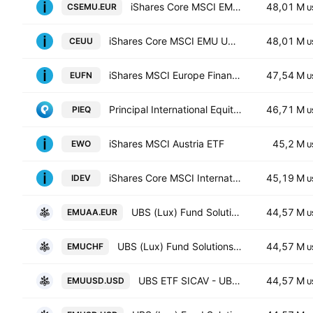
iShares Core MSCI EMU UCITS ETF
48,01 M
CSEMU.EUR
U
iShares Core MSCI EMU UCITS ETF AccumHedged USD
48,01 M
CEUU
U
iShares MSCI Europe Financials ETF
47,54 M
EUFN
U
Principal International Equity ETF
46,71 M
PIEQ
U
iShares MSCI Austria ETF
45,2 M
EWO
U
iShares Core MSCI International Developed Markets ETF
45,19 M
IDEV
U
UBS (Lux) Fund Solutions SICAV - MSCI EMU UCITS ETF
44,57 M
EMUAA.EUR
U
UBS (Lux) Fund Solutions SICAV - MSCI EMU UCITS ETF
44,57 M
EMUCHF
U
UBS ETF SICAV - UBS ETF - MSCI EMU UCITS ETF -(hedged to USD) A-acc- Capitalisation
44,57 M
EMUUSD.USD
U