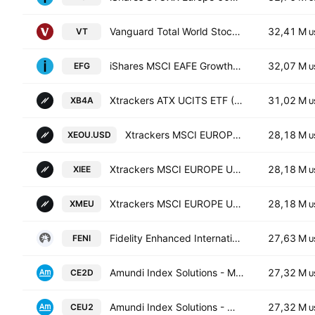
Vanguard Total World Stock ETF
32,41 M
VT
U
iShares MSCI EAFE Growth ETF
32,07 M
EFG
U
Xtrackers ATX UCITS ETF (DR) Capitalisation 1C
31,02 M
XB4A
U
Xtrackers MSCI EUROPE UCITS ETF Capitalisation 2C
28,18 M
XEOU.USD
U
Xtrackers MSCI EUROPE UCITS ETF Distribution 1D
28,18 M
XIEE
U
Xtrackers MSCI EUROPE UCITS ETF Capitalisation 1C
28,18 M
XMEU
U
Fidelity Enhanced International ETF
27,63 M
FENI
U
Amundi Index Solutions - MSCI Europe UCITS ETF DR
27,32 M
CE2D
U
Amundi Index Solutions - MSCI Europe UCITS ETF DR
27,32 M
CEU2
U