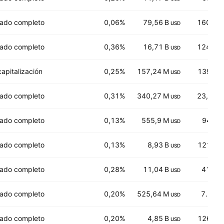
ado completo
0,06%
79,56 B
160,17
USD
ado completo
0,36%
16,71 B
124,74
USD
capitalización
0,25%
157,24 M
139,86
USD
ado completo
0,31%
340,27 M
23,910
USD
ado completo
0,13%
555,9 M
94,07
USD
ado completo
0,13%
8,93 B
121,62
USD
ado completo
0,28%
11,04 B
41,29
USD
ado completo
0,20%
525,64 M
7.242
USD
ado completo
0,20%
4,85 B
126,18
USD