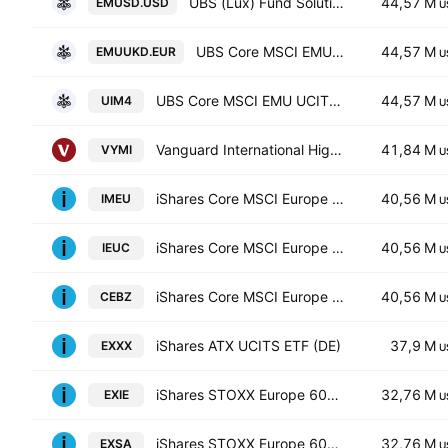
UBS (Lux) Fund Solutions SICAV - UBS CORE MSCI EMU UCITS ETF hUSD dis
44,57 M
EMUSD.USD
U
UBS Core MSCI EMU UCITS ETF-EUR Ukdis- Distribution
44,57 M
EMUUKD.EUR
U
UBS Core MSCI EMU UCITS ETF-EUR dis- Distribution
44,57 M
UIM4
U
Vanguard International High Dividend Yield ETF
41,84 M
VYMI
U
iShares Core MSCI Europe UCITS ETF
40,56 M
IMEU
U
iShares Core MSCI Europe UCITS ETF AccumHedged CHF
40,56 M
IEUC
U
iShares Core MSCI Europe UCITS ETF Accum- EUR
40,56 M
CEBZ
U
iShares ATX UCITS ETF (DE)
37,9 M
EXXX
U
iShares STOXX Europe 600 UCITS ETF (DE) EUR (Dist). Units
32,76 M
EXIE
U
iShares STOXX Europe 600 UCITS ETF
32,76 M
EXSA
U