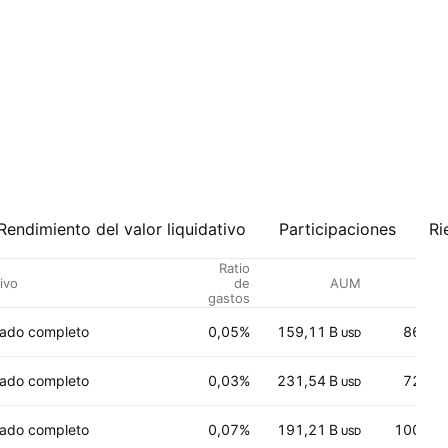
Rendimiento del valor liquidativo
Participaciones
Ri
Ratio
ivo
de
AUM
Pre
gastos
ado completo
0,05%
159,11 B
86,51
USD
ado completo
0,03%
231,54 B
72,35
USD
ado completo
0,07%
191,21 B
100,04
USD