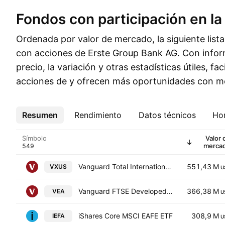
Fondos con participación en la
Ordenada por valor de mercado, la siguiente list
con acciones de Erste Group Bank AG. Con infor
precio, la variación y otras estadísticas útiles, fac
acciones de y ofrecen más oportunidades con me
Resumen
Más
Rendimiento
Datos técnicos
Hor
Símbolo
Valor 
merca
Vanguard Total International Stock ETF
551,43 M
VXUS
U
Vanguard FTSE Developed Markets ETF
366,38 M
VEA
U
iShares Core MSCI EAFE ETF
308,9 M
IEFA
U