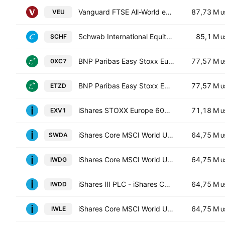
Vanguard FTSE All-World ex-US Index Fund
87,73 M
VEU
U
Schwab International Equity ETF
85,1 M
SCHF
U
BNP Paribas Easy Stoxx Europe 600 UCITS ETF Act C EUR
77,57 M
0XC7
U
BNP Paribas Easy Stoxx Europe 600 UCITS ETF Act H
77,57 M
ETZD
U
iShares STOXX Europe 600 Banks UCITS ETF (DE)
71,18 M
EXV1
U
iShares Core MSCI World UCITS ETF
64,75 M
SWDA
U
iShares Core MSCI World UCITS ETF Hedged GBP
64,75 M
IWDG
U
iShares III PLC - iShares Core MSCI World UCITS ETF USD
64,75 M
IWDD
U
iShares Core MSCI World UCITS ETF Hedged (Dist)
64,75 M
IWLE
U