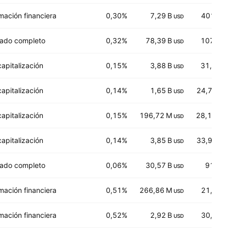
mación financiera
0,30%
7,29 B
401,80
USD
ado completo
0,32%
78,39 B
107,43
USD
capitalización
0,15%
3,88 B
31,329
USD
capitalización
0,14%
1,65 B
24,7151
USD
capitalización
0,15%
196,72 M
28,1000
USD
capitalización
0,14%
3,85 B
33,9563
USD
ado completo
0,06%
30,57 B
91,85
USD
mación financiera
0,51%
266,86 M
21,220
USD
mación financiera
0,52%
2,92 B
30,970
USD