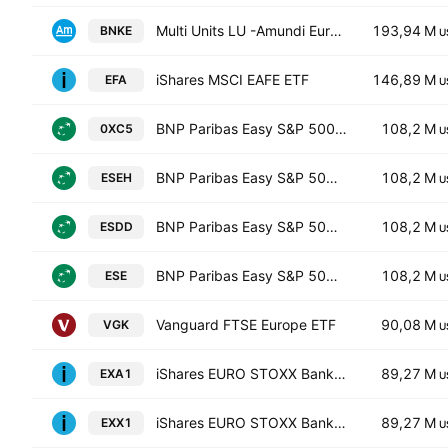
Multi Units LU -Amundi Euro Stoxx Banks ETF Acc- Capitalisation
193,94 M
BNKE
U
iShares MSCI EAFE ETF
146,89 M
EFA
U
BNP Paribas Easy S&P 500 UCITS ETF Class C USD
108,2 M
0XC5
U
BNP Paribas Easy S&P 500 UCITS ETF Act. EUR HDG
108,2 M
ESEH
U
BNP Paribas Easy S&P 500 UCITS ETF Class H USD
108,2 M
ESDD
U
BNP Paribas Easy S&P 500 UCITS ETF EUR
108,2 M
ESE
U
Vanguard FTSE Europe ETF
90,08 M
VGK
U
iShares EURO STOXX Banks 30-15 UCITS ETF (DE) Accumulating Shares
89,27 M
EXA1
U
iShares EURO STOXX Banks 30-15 UCITS ETF (DE) Anteile
89,27 M
EXX1
U