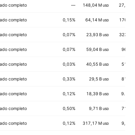
ado completo
—
148,04 M
27,745
USD
ado completo
0,15%
64,14 M
170,16
USD
ado completo
0,07%
23,93 B
323,30
USD
ado completo
0,07%
59,04 B
96,68
USD
ado completo
0,03%
40,55 B
51,25
USD
ado completo
0,33%
29,5 B
81,55
USD
ado completo
0,12%
18,39 B
9.134
USD
ado completo
0,50%
9,71 B
71,02
USD
ado completo
0,12%
317,17 M
9,768
USD