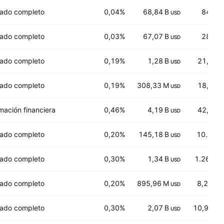
ado completo
0,04%
68,84 B
84,57
USD
ado completo
0,03%
67,07 B
28,04
USD
ado completo
0,19%
1,28 B
21,660
USD
ado completo
0,19%
308,33 M
18,906
USD
mación financiera
0,46%
4,19 B
42,600
USD
ado completo
0,20%
145,18 B
10.998
USD
ado completo
0,30%
1,34 B
1.268,5
USD
ado completo
0,20%
895,96 M
8,2060
USD
ado completo
0,30%
2,07 B
10,9345
USD