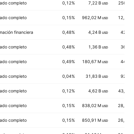
ado completo
0,12%
7,22 B
250,25
USD
ado completo
0,15%
962,02 M
12,850
USD
mación financiera
0,48%
4,24 B
42,26
USD
ado completo
0,48%
1,36 B
36,57
USD
ado completo
0,49%
180,67 M
44,12
USD
ado completo
0,04%
31,83 B
92,34
USD
ado completo
0,12%
4,62 B
43,440
USD
ado completo
0,15%
838,02 M
28,755
USD
ado completo
0,15%
850,91 M
26,665
USD