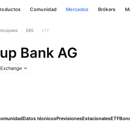
roductos
Comunidad
Mercados
Brókers
M
incipales
/
EBS
/
ETF
oup Bank AG
 Exchange
omunidad
Datos técnicos
Previsiones
Estacionales
ETF
Bon