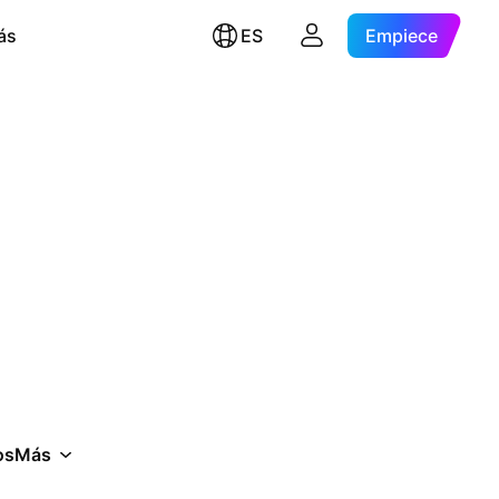
ás
ES
Empiece
os
Más