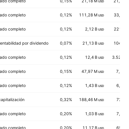
ado completo
0,15%
21,18 M
21,615
USD
ado completo
0,12%
111,28 M
33,365
USD
ado completo
0,12%
2,12 B
221,85
USD
rentabilidad por dividendo
0,07%
21,13 B
104,17
USD
ado completo
0,12%
12,4 B
3.523,0
USD
ado completo
0,15%
47,97 M
7,045
USD
ado completo
0,12%
1,43 B
6,977
USD
capitalización
0,32%
188,46 M
72,31
USD
ado completo
0,20%
1,03 B
7,923
USD
ado completo
0,20%
11,17 B
65,55
USD