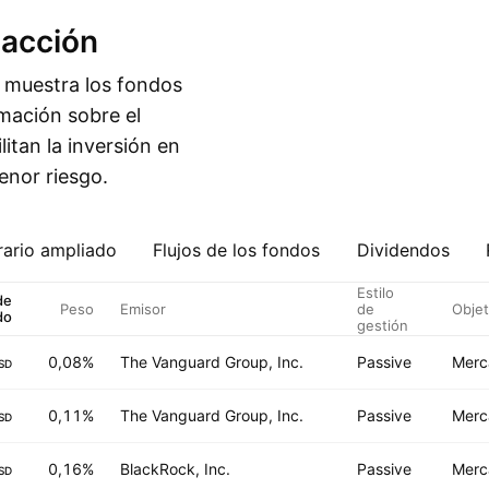
 acción
a muestra los fondos
mación sobre el
ilitan la inversión en
nor riesgo.
ario ampliado
Flujos de los fondos
Dividendos
Estilo
de
Peso
Emisor
de
Objet
do
gestión
0,08%
The Vanguard Group, Inc.
Passive
Merc
SD
0,11%
The Vanguard Group, Inc.
Passive
Merc
SD
0,16%
BlackRock, Inc.
Passive
Merc
SD