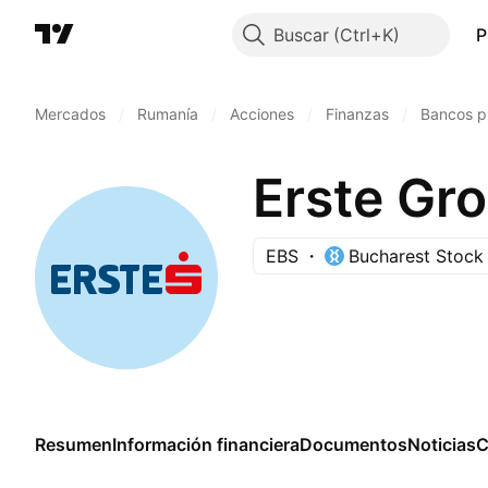
Buscar
P
Mercados
/
Rumanía
/
Acciones
/
Finanzas
/
Bancos pr
Erste Gr
EBS
Bucharest Stock
Resumen
Información financiera
Documentos
Noticias
C