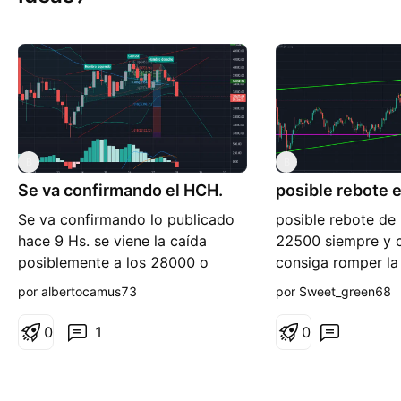
B
B
Se va confirmando el HCH.
posible rebote
Se va confirmando lo publicado
posible rebote de 
hace 9 Hs. se viene la caída
22500 siempre y 
posiblemente a los 28000 o
consiga romper la 
como mínimo a 30000.
23800 primero, de
por albertocamus73
por Sweet_green68
y teniendo en cuen
tercer intento se
0
1
0
dispararía hasta 
incluso 26000.