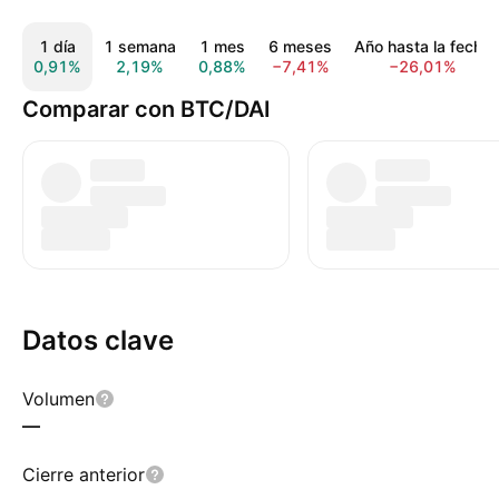
1 día
1 semana
1 mes
6 meses
Año hasta la fecha
0,91%
2,19%
0,88%
−7,41%
−26,01%
Comparar con BTC/DAI
Datos clave
Volumen
—
Cierre anterior