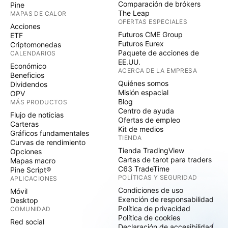
Comparación de brókers
Pine
The Leap
MAPAS DE CALOR
OFERTAS ESPECIALES
Acciones
Futuros CME Group
ETF
Futuros Eurex
Criptomonedas
Paquete de acciones de
CALENDARIOS
EE.UU.
Económico
ACERCA DE LA EMPRESA
Beneficios
Quiénes somos
Dividendos
Misión espacial
OPV
Blog
MÁS PRODUCTOS
Centro de ayuda
Flujo de noticias
Ofertas de empleo
Carteras
Kit de medios
Gráficos fundamentales
TIENDA
Curvas de rendimiento
Tienda TradingView
Opciones
Cartas de tarot para traders
Mapas macro
C63 TradeTime
Pine Script®
POLÍTICAS Y SEGURIDAD
APLICACIONES
Condiciones de uso
Móvil
Exención de responsabilidad
Desktop
Política de privacidad
COMUNIDAD
Política de cookies
Red social
Declaración de accesibilidad