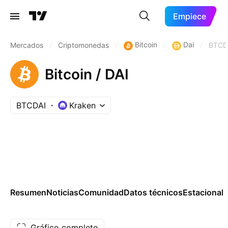
Empiece
Bitcoin
Dai
Mercados
/
Criptomonedas
/
/
/
BTCD
Bitcoin / DAI
BTCDAI
Kraken
Resumen
Noticias
Comunidad
Datos técnicos
Estacional
Gráfico completo