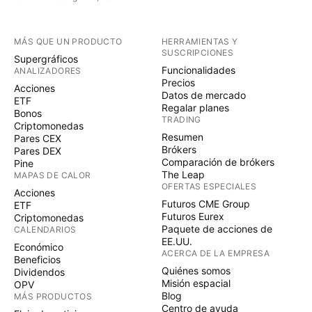
MÁS QUE UN PRODUCTO
HERRAMIENTAS Y
SUSCRIPCIONES
Supergráficos
Funcionalidades
ANALIZADORES
Precios
Acciones
Datos de mercado
ETF
Regalar planes
Bonos
TRADING
Criptomonedas
Resumen
Pares CEX
Brókers
Pares DEX
Comparación de brókers
Pine
The Leap
MAPAS DE CALOR
OFERTAS ESPECIALES
Acciones
Futuros CME Group
ETF
Futuros Eurex
Criptomonedas
Paquete de acciones de
CALENDARIOS
EE.UU.
Económico
ACERCA DE LA EMPRESA
Beneficios
Quiénes somos
Dividendos
Misión espacial
OPV
Blog
MÁS PRODUCTOS
Centro de ayuda