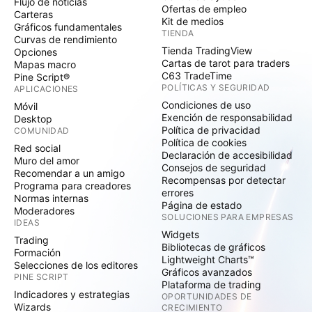
Flujo de noticias
Ofertas de empleo
Carteras
Kit de medios
Gráficos fundamentales
TIENDA
Curvas de rendimiento
Tienda TradingView
Opciones
Cartas de tarot para traders
Mapas macro
C63 TradeTime
Pine Script®
POLÍTICAS Y SEGURIDAD
APLICACIONES
Condiciones de uso
Móvil
Exención de responsabilidad
Desktop
Política de privacidad
COMUNIDAD
Política de cookies
Red social
Declaración de accesibilidad
Muro del amor
Consejos de seguridad
Recomendar a un amigo
Recompensas por detectar
Programa para creadores
errores
Normas internas
Página de estado
Moderadores
SOLUCIONES PARA EMPRESAS
IDEAS
Widgets
Trading
Bibliotecas de gráficos
Formación
Lightweight Charts™
Selecciones de los editores
Gráficos avanzados
PINE SCRIPT
Plataforma de trading
Indicadores y estrategias
OPORTUNIDADES DE
Wizards
CRECIMIENTO