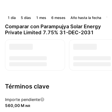
1 día
5 días
1 mes
6 meses
Año hasta la fecha
1 a
Comparar con Parampujya Solar Energy
Private Limited 7.75% 31-DEC-2031
Términos clave
Importe pendiente
‪560,00 M‬
INR