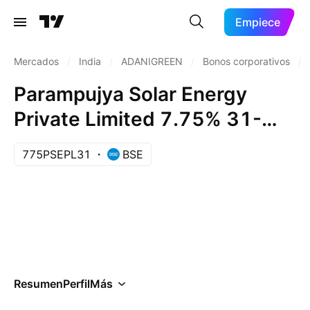
Empiece
Mercados
/
India
/
ADANIGREEN
/
Bonos corporativos
/
Parampujya Solar Energy
Private Limited 7.75% 31-
DEC-2031
775PSEPL31
BSE
Resumen
Perfil
Más