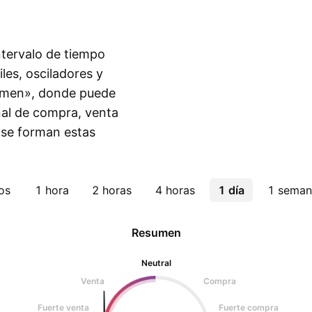
intervalo de tiempo
les, osciladores y
sumen», donde puede
eñal de compra, venta
 se forman estas
os
1 hora
2 horas
4 horas
1 día
1 seman
Resumen
Neutral
Venta
Compra
Fuerte venta
Fuerte compra