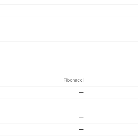
Fibonacci
—
—
—
—