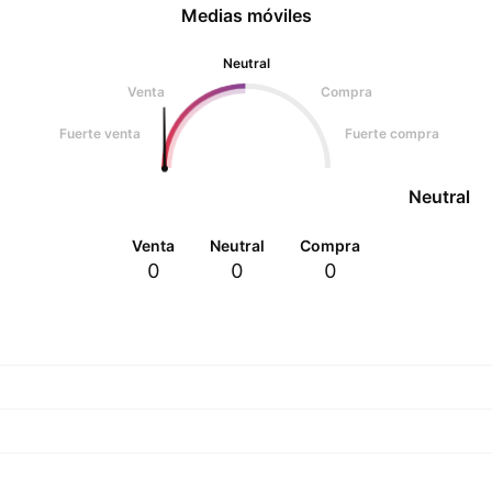
Medias móviles
Neutral
Venta
Compra
Fuerte venta
Fuerte compra
Neutral
Venta
Neutral
Compra
0
0
0