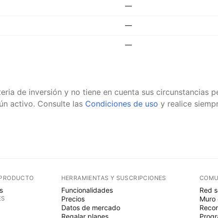
—
—
—
eria de inversión y no tiene en cuenta sus circunstancias
n activo.
Consulte las
Condiciones de uso
y realice siempr
 PRODUCTO
HERRAMIENTAS Y SUSCRIPCIONES
COMU
s
Funcionalidades
Red s
ES
Precios
Muro 
Datos de mercado
Recom
Regalar planes
Progr