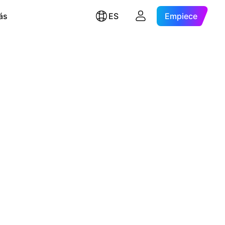
ás
ES
Empiece