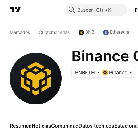
Buscar
P
BNB
Ethereum
Mercados
/
Criptomonedas
/
/
/
Binance 
BNBETH
Binance
Resumen
Noticias
Comunidad
Datos técnicos
Estaciona