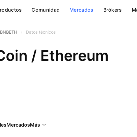
roductos
Comunidad
Mercados
Brókers
M
BNBETH
/
Datos técnicos
Coin / Ethereum
les
Mercados
Más