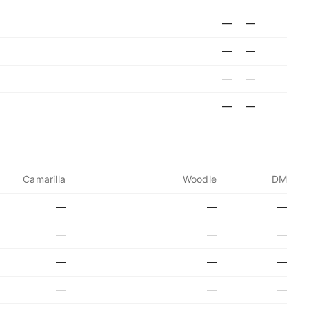
—
—
—
—
—
—
—
—
Camarilla
Woodle
DM
—
—
—
—
—
—
—
—
—
—
—
—