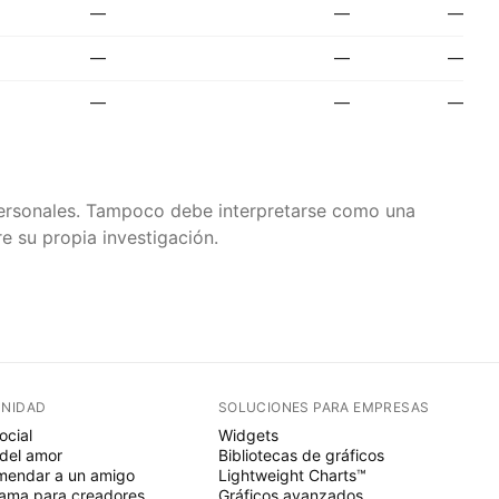
—
—
—
—
—
—
—
—
—
 personales. Tampoco debe interpretarse como una
e su propia investigación.
NIDAD
SOLUCIONES PARA EMPRESAS
ocial
Widgets
del amor
Bibliotecas de gráficos
endar a un amigo
Lightweight Charts™
ama para creadores
Gráficos avanzados