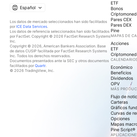
ETF
Español
Bonos
Criptomoned
Pares CEX
Los datos de mercado seleccionados han sido facilitados
Pares DEX
por
ICE Data Services
.
Pine
Los datos de referencia seleccionados han sido facilitados
MAPAS DE C
por FactSet. Copyright © 2026 FactSet Research Systems
Inc.
Acciones
Copyright © 2026, American Bankers Association. Base
ETF
de datos CUSIP facilitada por FactSet Research Systems
Criptomoned
Inc. Todos los derechos reservados.
CALENDARIO
Documentos presentados ante la SEC y otros documentos
facilitados por
Quartr
.
Económico
© 2026 TradingView, Inc.
Beneficios
Dividendos
OPV
MÁS PRODU
Flujo de noti
Carteras
Gráficos fun
Curvas de re
Opciones
Mapas macr
Pine Script®
APLICACIONE