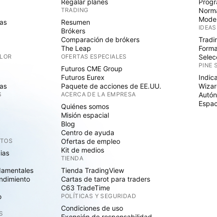
Regalar planes
Progr
TRADING
Norma
Mode
as
Resumen
IDEAS
Brókers
Comparación de brókers
Tradi
The Leap
Forma
ALOR
OFERTAS ESPECIALES
Selec
PINE 
Futuros CME Group
Futuros Eurex
Indic
as
Paquete de acciones de EE.UU.
Wizar
S
ACERCA DE LA EMPRESA
Autó
Espac
Quiénes somos
Misión espacial
Blog
Centro de ayuda
CTOS
Ofertas de empleo
Kit de medios
cias
TIENDA
damentales
Tienda TradingView
ndimiento
Cartas de tarot para traders
C63 TradeTime
o
POLÍTICAS Y SEGURIDAD
Condiciones de uso
S
Exención de responsabilidad