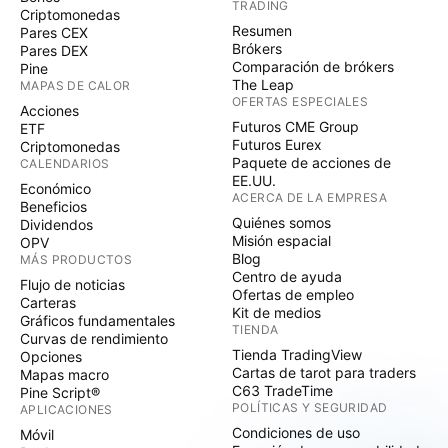
TRADING
Criptomonedas
Resumen
Pares CEX
Brókers
Pares DEX
Comparación de brókers
Pine
The Leap
MAPAS DE CALOR
OFERTAS ESPECIALES
Acciones
Futuros CME Group
ETF
Futuros Eurex
Criptomonedas
Paquete de acciones de
CALENDARIOS
EE.UU.
Económico
ACERCA DE LA EMPRESA
Beneficios
Quiénes somos
Dividendos
Misión espacial
OPV
Blog
MÁS PRODUCTOS
Centro de ayuda
Flujo de noticias
Ofertas de empleo
Carteras
Kit de medios
Gráficos fundamentales
TIENDA
Curvas de rendimiento
Tienda TradingView
Opciones
Cartas de tarot para traders
Mapas macro
C63 TradeTime
Pine Script®
POLÍTICAS Y SEGURIDAD
APLICACIONES
Condiciones de uso
Móvil