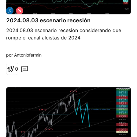
C
o
2024.08.03 escenario recesión
r
t
2024.08.03 escenario recesión considerando que
o
rompe el canal alcistas de 2024
por Antoniofermin
0