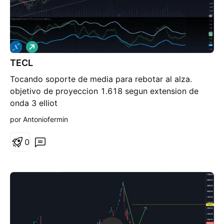
L
a
TECL
r
g
Tocando soporte de media para rebotar al alza.
o
objetivo de proyeccion 1.618 segun extension de
onda 3 elliot
por Antoniofermin
0