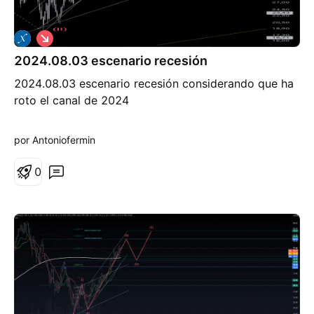
C
o
2024.08.03 escenario recesión
r
t
2024.08.03 escenario recesión considerando que ha
o
roto el canal de 2024
por Antoniofermin
0