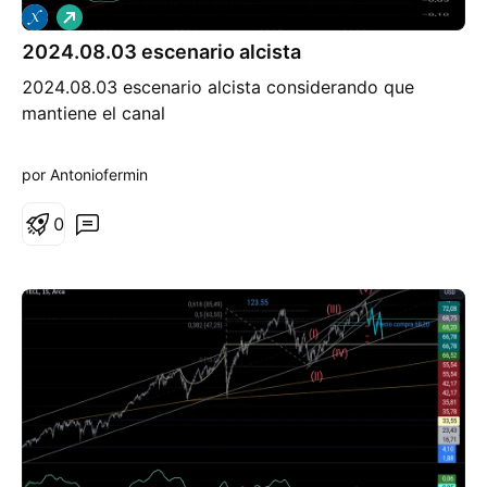
L
a
2024.08.03 escenario alcista
r
g
2024.08.03 escenario alcista considerando que
o
mantiene el canal
por Antoniofermin
0