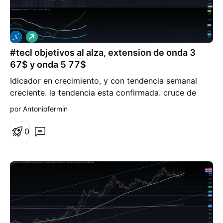
L
a
#tecl objetivos al alza, extension de onda 3
r
g
67$ y onda 5 77$
o
Idicador en crecimiento, y con tendencia semanal
creciente. la tendencia esta confirmada. cruce de
medias al alza en grafico de 4h, y pendiente de
por Antoniofermin
correccion de la extension de onda 3 a 4 en objetivo
de 46-50$
0