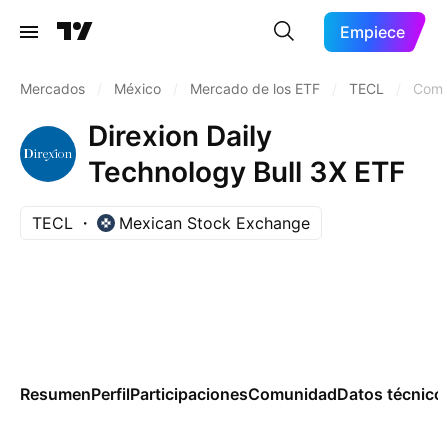
Empiece
Mercados
/
México
/
Mercado de los ETF
/
TECL
/
Comu
Direxion Daily
Technology Bull 3X ETF
TECL
Mexican Stock Exchange
Resumen
Perfil
Participaciones
Comunidad
Datos técnico