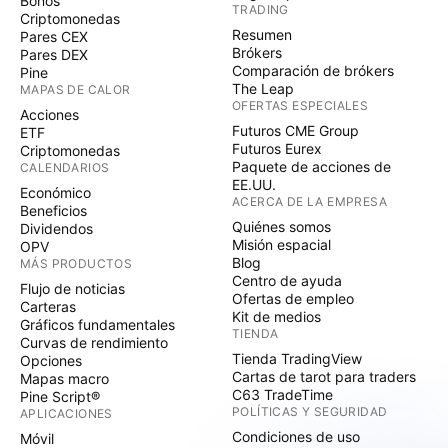
Bonos
TRADING
Criptomonedas
Resumen
Pares CEX
Brókers
Pares DEX
Comparación de brókers
Pine
The Leap
MAPAS DE CALOR
OFERTAS ESPECIALES
Acciones
Futuros CME Group
ETF
Futuros Eurex
Criptomonedas
Paquete de acciones de
CALENDARIOS
EE.UU.
Económico
ACERCA DE LA EMPRESA
Beneficios
Quiénes somos
Dividendos
Misión espacial
OPV
Blog
MÁS PRODUCTOS
Centro de ayuda
Flujo de noticias
Ofertas de empleo
Carteras
Kit de medios
Gráficos fundamentales
TIENDA
Curvas de rendimiento
Tienda TradingView
Opciones
Cartas de tarot para traders
Mapas macro
C63 TradeTime
Pine Script®
POLÍTICAS Y SEGURIDAD
APLICACIONES
Condiciones de uso
Móvil