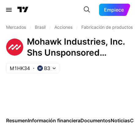
Empiece
Mercados
/
Brasil
/
Acciones
/
Fabricación de productos
Mohawk Industries, Inc.
Shs Unsponsored
Brazilian Depositary
M1HK34
B3
Receipt Repr 0.0384615
Sh
Resumen
Información financiera
Documentos
Noticias
Co