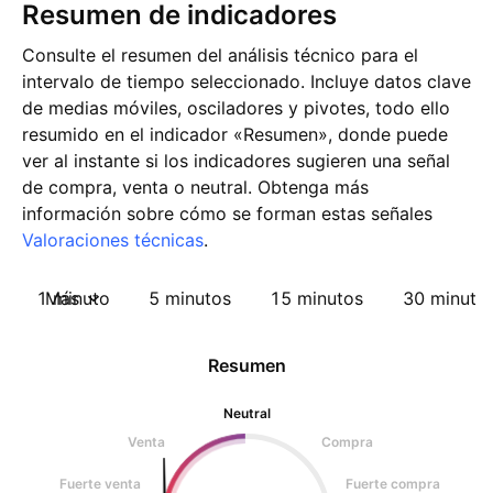
Resumen de indicadores
Consulte el resumen del análisis técnico para el
intervalo de tiempo seleccionado. Incluye datos clave
de medias móviles, osciladores y pivotes, todo ello
resumido en el indicador «Resumen», donde puede
ver al instante si los indicadores sugieren una señal
de compra, venta o neutral. Obtenga más
información sobre cómo se forman estas señales
Valoraciones técnicas
.
1 minuto
Más
5 minutos
15 minutos
30 minuto
Resumen
Neutral
Venta
Compra
Fuerte venta
Fuerte compra