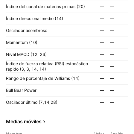
Índice del canal de materias primas (20)
—
—
Índice direccional medio (14)
—
—
Oscilador asombroso
—
—
Momentum (10)
—
—
Nivel MACD (12, 26)
—
—
Índice de fuerza relativa (RSI) estocástico
—
—
rápido (3, 3, 14, 14)
Rango de porcentaje de Williams (14)
—
—
Bull Bear Power
—
—
Oscilador último (7,14,28)
—
—
Medias móviles
Nombre
Valor
Acción