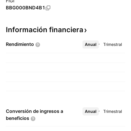
FIGI
BBG000BND4B1
Información
financiera
Rendimiento
Anual
Más
Trimestral
Conversión de ingresos a
Anual
Más
Trimestral
beneficios