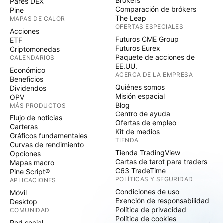
Brókers
Pares DEX
Comparación de brókers
Pine
The Leap
MAPAS DE CALOR
OFERTAS ESPECIALES
Acciones
Futuros CME Group
ETF
Futuros Eurex
Criptomonedas
Paquete de acciones de
CALENDARIOS
EE.UU.
Económico
ACERCA DE LA EMPRESA
Beneficios
Quiénes somos
Dividendos
Misión espacial
OPV
Blog
MÁS PRODUCTOS
Centro de ayuda
Flujo de noticias
Ofertas de empleo
Carteras
Kit de medios
Gráficos fundamentales
TIENDA
Curvas de rendimiento
Tienda TradingView
Opciones
Cartas de tarot para traders
Mapas macro
C63 TradeTime
Pine Script®
POLÍTICAS Y SEGURIDAD
APLICACIONES
Condiciones de uso
Móvil
Exención de responsabilidad
Desktop
Política de privacidad
COMUNIDAD
Política de cookies
Red social