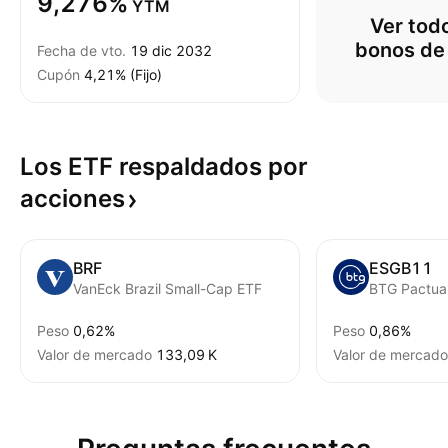
9,276%
YTM
Ver todo
bonos de
Fecha de vto.
19 dic 2032
Cupón
4,21% (Fijo)
Los ETF respaldados por
acciones
BRF
ESGB11
VanEck Brazil Small-Cap ETF
Peso
0,62%
Peso
0,86%
Valor de mercado
‪133,09 K‬
Valor de mercado