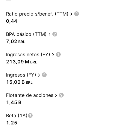
—
Ratio precio s/benef. (TTM)
0,44
BPA básico (TTM)
7,02
BRL
Ingresos netos (FY)
‪213,09 M‬
BRL
Ingresos (FY)
‪15,00 B‬
BRL
Flotante de acciones
‪1,45 B‬
Beta (1A)
1,25