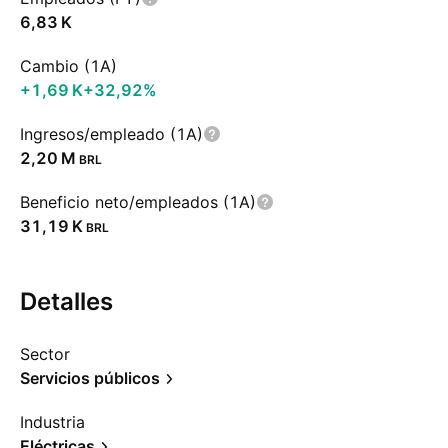
‪6,83 K‬
Cambio (1A)
‪+1,69 K‬
+32,92%
Ingresos/empleado (1A)
‪2,20 M‬
BRL
Beneficio neto/empleados (1A)
‪31,19 K‬
BRL
Detalles
Sector
Servicios públicos
Industria
Eléctricas