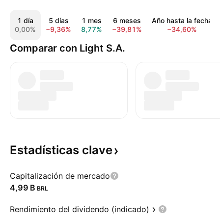
1 día
5 días
1 mes
6 meses
Año hasta la fecha
0,00%
−9,36%
8,77%
−39,81%
−34,60%
Comparar con Light S.A.
Estadísticas
clave
Capitalización de mercado
‪4,99 B‬
BRL
Rendimiento del dividendo (indicado)