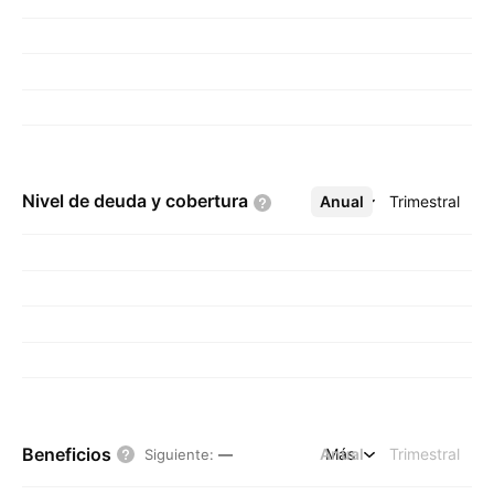
Nivel de deuda y
cobertura
Anual
Más
Trimestral
Beneficios
Anual
Más
Trimestral
Siguiente
:
—