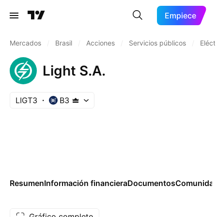
Empiece
Mercados
/
Brasil
/
Acciones
/
Servicios públicos
/
Eléct
Light S.A.
LIGT3
B3
Resumen
Información financiera
Documentos
Comunida
Gráfico completo