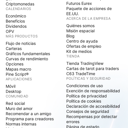
Futuros Eurex
Criptomonedas
Paquete de acciones de
CALENDARIOS
EE.UU.
Económico
ACERCA DE LA EMPRESA
Beneficios
Quiénes somos
Dividendos
Misión espacial
OPV
Blog
MÁS PRODUCTOS
Centro de ayuda
Flujo de noticias
Ofertas de empleo
Carteras
Kit de medios
Gráficos fundamentales
TIENDA
Curvas de rendimiento
Tienda TradingView
Opciones
Cartas de tarot para traders
Mapas macro
C63 TradeTime
Pine Script®
POLÍTICAS Y SEGURIDAD
APLICACIONES
Condiciones de uso
Móvil
Exención de responsabilidad
Desktop
Política de privacidad
COMUNIDAD
Política de cookies
Red social
Declaración de accesibilidad
Muro del amor
Consejos de seguridad
Recomendar a un amigo
Recompensas por detectar
Programa para creadores
errores
Normas internas
Página de estado