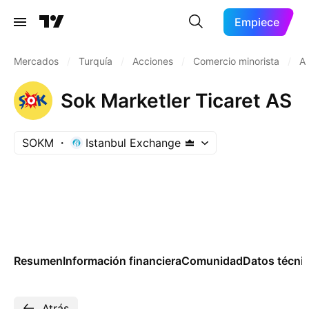
Empiece
Mercados
/
Turquía
/
Acciones
/
Comercio minorista
/
Al
Sok Marketler Ticaret AS
SOKM
Istanbul Exchange
Resumen
Información financiera
Comunidad
Datos técni
Atrás