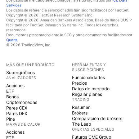
Los datos de mercado seleccionados han sido facilitados por
ICE Data
Services
.
Los datos de referencia seleccionados han sido facilitados por FactSet.
Copyright © 2026 FactSet Research Systems Inc.
Copyright © 2026, American Bankers Association. Base de datos CUSIP
facilitada por FactSet Research Systems Inc. Todos los derechos
reservados.
Documentos presentados ante la SEC y otros documentos facilitados por
Quartr
.
© 2026 TradingView, Inc.
MÁS QUE UN PRODUCTO
HERRAMIENTAS Y
SUSCRIPCIONES
Supergráficos
Funcionalidades
ANALIZADORES
Precios
Acciones
Datos de mercado
ETF
Regalar planes
Bonos
TRADING
Criptomonedas
Resumen
Pares CEX
Brókers
Pares DEX
Comparación de brókers
Pine
The Leap
MAPAS DE CALOR
OFERTAS ESPECIALES
Acciones
Futuros CME Group
ETF