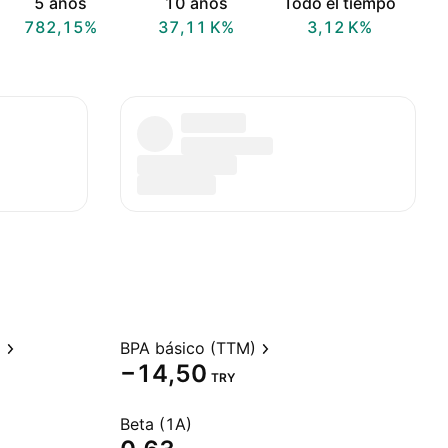
5 años
10 años
Todo el tiempo
782,15%
‪37,11 K‬%
‪3,12 K‬%
)
BPA básico (TTM)
−14,50
TRY
Beta (1A)