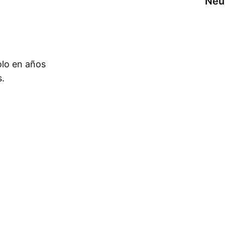
Neu
olo en años
s.