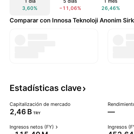
1 día
5 días
1 mes
3,60%
−11,06%
26,46%
Comparar con Innosa Teknoloji Anonim Sirk
Estadísticas
clave
Capitalización de mercado
‪2,46 B‬
—
TRY
Ingresos netos (FY)
Ingresos (F