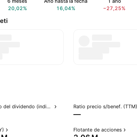
6 meses
Año hasta la fecha
1 año
20,02%
16,04%
−27,25%
eti
Rendimiento del dividendo (indicado)
Ratio precio s/benef. (TTM
—
Y)
Flotante de acciones