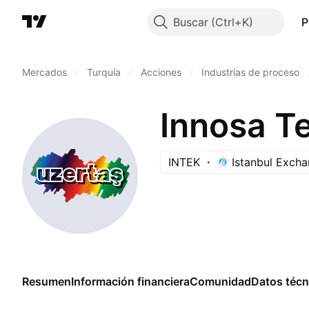
Buscar
P
Mercados
/
Turquía
/
Acciones
/
Industrias de proceso
Innosa Te
INTEK
Istanbul Exch
Resumen
Información financiera
Comunidad
Datos técn