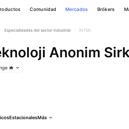
roductos
Comunidad
Mercados
Brókers
M
/
Especialidades del sector industrial
/
INTEK
knoloji Anonim Sirk
ange
icos
Estacionales
Más