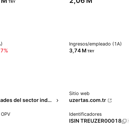
 M‬
‪2,06 M‬
TRY
A)
Ingresos/empleado (1A)
57%
‪3,74 M‬
TRY
Sitio web
Especialidades del sector industrial
uzertas.com.tr
a OPV
Identificadores
2
ISIN
TREUZER00018