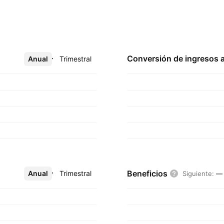
Conversión de ingresos 
Anual
Más
Trimestral
Beneficios
Anual
Más
Trimestral
Siguiente
:
—