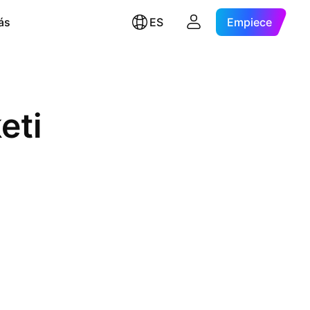
ás
ES
Empiece
eti