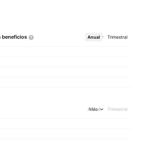
a
beneficios
Anual
Más
Trimestral
Anual
Más
Trimestral