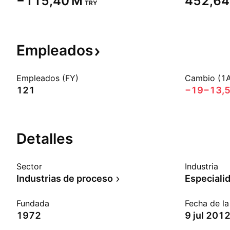
‪−115,40 M‬
‪452,64
TRY
Empleados
Empleados (FY)
Cambio (1
121
−19
−13,
Detalles
Sector
Industria
Industrias de proceso
Fundada
Fecha de l
1972
9 jul 201