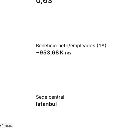
0,63
Beneficio neto/empleados (1A)
‪−953,68 K‬
TRY
Sede central
Istanbul
+1 más