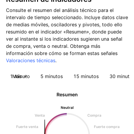
Consulte el resumen del análisis técnico para el
intervalo de tiempo seleccionado. Incluye datos clave
de medias móviles, osciladores y pivotes, todo ello
resumido en el indicador «Resumen», donde puede
ver al instante si los indicadores sugieren una señal
de compra, venta o neutral. Obtenga más
información sobre cómo se forman estas señales
Valoraciones técnicas
.
1 minuto
Más
5 minutos
15 minutos
30 minuto
Resumen
Neutral
Venta
Compra
Fuerte venta
Fuerte compra