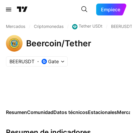
Empiece
Tether USDt
Mercados
/
Criptomonedas
/
/
BEERUSDT
Beercoin/Tether
BEERUSDT
Gate
Resumen
Comunidad
Datos técnicos
Estacionales
Merca
Resumen de indicadores