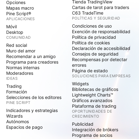
Tienda TradingView
Opciones
Cartas de tarot para traders
Mapas macro
C63 TradeTime
Pine Script®
POLÍTICAS Y SEGURIDAD
APLICACIONES
Condiciones de uso
Móvil
Exención de responsabilidad
Desktop
Política de privacidad
COMUNIDAD
Política de cookies
Red social
Declaración de accesibilidad
Muro del amor
Consejos de seguridad
Recomendar a un amigo
Recompensas por detectar
Programa para creadores
errores
Normas internas
Página de estado
Moderadores
SOLUCIONES PARA EMPRESAS
IDEAS
Widgets
Trading
Bibliotecas de gráficos
Formación
Lightweight Charts™
Selecciones de los editores
Gráficos avanzados
PINE SCRIPT
Plataforma de trading
Indicadores y estrategias
OPORTUNIDADES DE
Wizards
CRECIMIENTO
Autónomos
Publicidad
Espacios de pago
Integración de brókers
Programa de socios