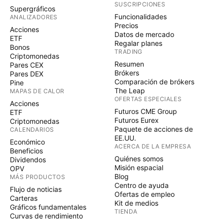
SUSCRIPCIONES
Supergráficos
Funcionalidades
ANALIZADORES
Precios
Acciones
Datos de mercado
ETF
Regalar planes
Bonos
TRADING
Criptomonedas
Resumen
Pares CEX
Brókers
Pares DEX
Comparación de brókers
Pine
The Leap
MAPAS DE CALOR
OFERTAS ESPECIALES
Acciones
Futuros CME Group
ETF
Futuros Eurex
Criptomonedas
Paquete de acciones de
CALENDARIOS
EE.UU.
Económico
ACERCA DE LA EMPRESA
Beneficios
Quiénes somos
Dividendos
Misión espacial
OPV
Blog
MÁS PRODUCTOS
Centro de ayuda
Flujo de noticias
Ofertas de empleo
Carteras
Kit de medios
Gráficos fundamentales
TIENDA
Curvas de rendimiento