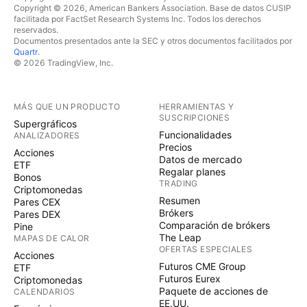
Copyright © 2026, American Bankers Association. Base de datos CUSIP
facilitada por FactSet Research Systems Inc. Todos los derechos
reservados.
Documentos presentados ante la SEC y otros documentos facilitados por
Quartr
.
© 2026 TradingView, Inc.
MÁS QUE UN PRODUCTO
HERRAMIENTAS Y
SUSCRIPCIONES
Supergráficos
Funcionalidades
ANALIZADORES
Precios
Acciones
Datos de mercado
ETF
Regalar planes
Bonos
TRADING
Criptomonedas
Resumen
Pares CEX
Brókers
Pares DEX
Comparación de brókers
Pine
The Leap
MAPAS DE CALOR
OFERTAS ESPECIALES
Acciones
Futuros CME Group
ETF
Futuros Eurex
Criptomonedas
Paquete de acciones de
CALENDARIOS
EE.UU.