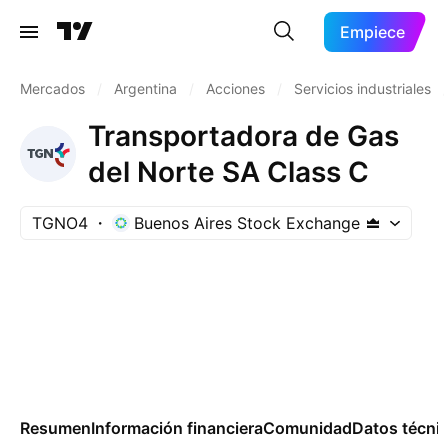
Empiece
Mercados
/
Argentina
/
Acciones
/
Servicios industriales
/
Transportadora de Gas
del Norte SA Class C
TGNO4
Buenos Aires Stock Exchange
Resumen
Información financiera
Comunidad
Datos técni