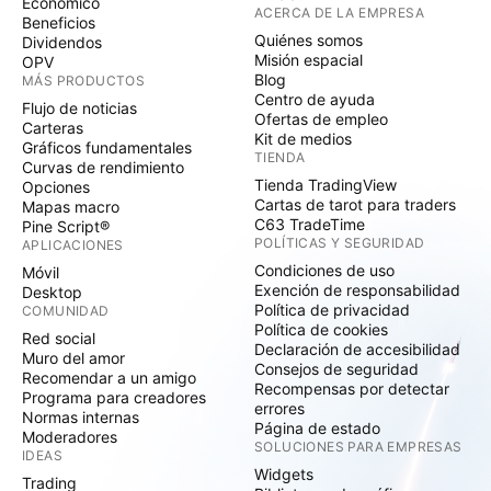
Económico
ACERCA DE LA EMPRESA
Beneficios
Quiénes somos
Dividendos
Misión espacial
OPV
Blog
MÁS PRODUCTOS
Centro de ayuda
Flujo de noticias
Ofertas de empleo
Carteras
Kit de medios
Gráficos fundamentales
TIENDA
Curvas de rendimiento
Tienda TradingView
Opciones
Cartas de tarot para traders
Mapas macro
C63 TradeTime
Pine Script®
POLÍTICAS Y SEGURIDAD
APLICACIONES
Condiciones de uso
Móvil
Exención de responsabilidad
Desktop
Política de privacidad
COMUNIDAD
Política de cookies
Red social
Declaración de accesibilidad
Muro del amor
Consejos de seguridad
Recomendar a un amigo
Recompensas por detectar
Programa para creadores
errores
Normas internas
Página de estado
Moderadores
SOLUCIONES PARA EMPRESAS
IDEAS
Widgets
Trading