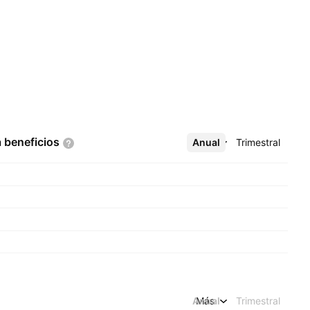
a
beneficios
Anual
Más
Trimestral
Anual
Más
Trimestral