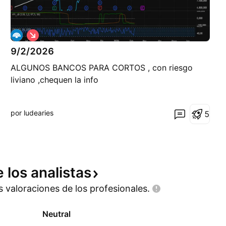
C
o
9/2/2026
r
t
ALGUNOS BANCOS PARA CORTOS , con riesgo
o
liviano ,chequen la info
por ludearies
5
e los
analistas
as valoraciones de los
profesionales.
Neutral