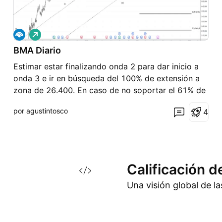
L
a
BMA Diario
r
g
Estimar estar finalizando onda 2 para dar inicio a
o
onda 3 e ir en búsqueda del 100% de extensión a
zona de 26.400. En caso de no soportar el 61% de
retroceso de la onda 1, que tiene clúster con el
por agustintosco
4
piso del canal 2 - 4 - 3, cierro posición porque aún
podemos estar en corrección de onda (iv)
Calificación d
Una visión global de l