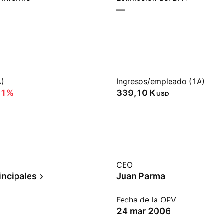
—
A)
Ingresos/empleado (1A)
71%
‪339,10 K‬
USD
CEO
incipales
Juan Parma
Fecha de la OPV
24 mar 2006