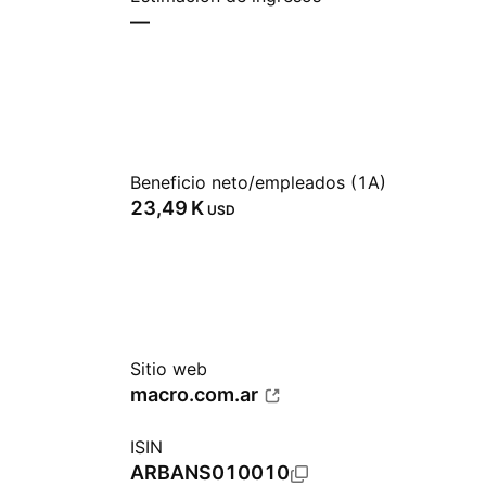
—
Beneficio neto/empleados (1A)
‪23,49 K‬
USD
Sitio web
macro.com.ar
ISIN
ARBANS010010