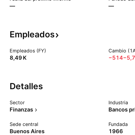
—
—
Empleados
Empleados (FY)
Cambio (1
‪8,49 K‬
−514
−5,
Detalles
Sector
Industria
Finanzas
Bancos pr
Sede central
Fundada
Buenos Aires
1966