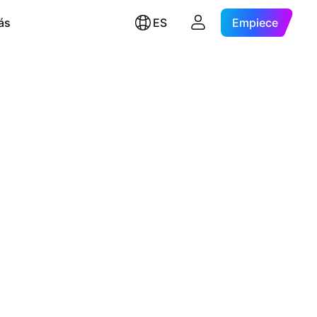
ás
ES
Empiece