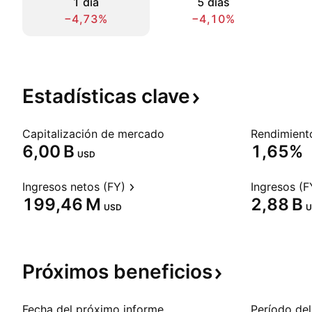
1 día
5 días
−4,73%
−4,10%
Estadísticas
clave
Capitalización de mercado
‪6,00 B‬
1,65%
USD
Ingresos netos (FY)
Ingresos (F
‪199,46 M‬
‪2,88 B‬
USD
U
Próximos
beneficios
Fecha del próximo informe
Período del