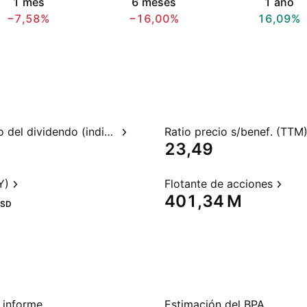
1 mes
6 meses
1 año
−7,58%
−16,00%
16,09%
Rendimiento del dividendo (indicado)
Ratio precio s/benef. (TTM
23,49
Y)
Flotante de acciones
‪401,34 M‬
SD
 informe
Estimación del BPA