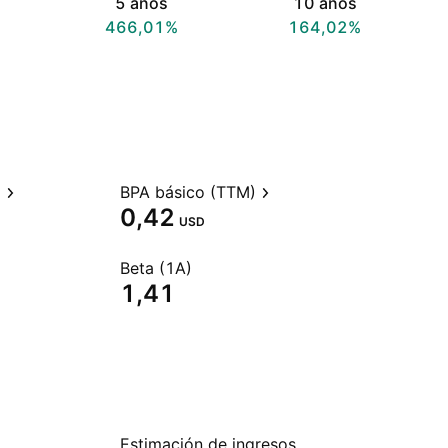
5 años
10 años
466,01%
164,02%
)
BPA básico (TTM)
0,42
USD
Beta (1A)
1,41
Estimación de ingresos