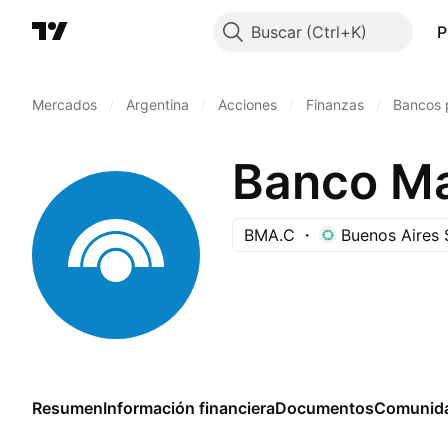
Buscar
P
Mercados
/
Argentina
/
Acciones
/
Finanzas
/
Bancos p
Banco Ma
BMA.C
Buenos Aires
Resumen
Información financiera
Documentos
Comunid