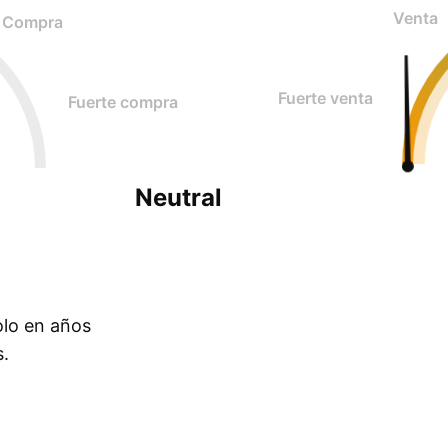
Venta
Compra
Fuerte venta
Fuerte compra
Neutral
olo en años
s.