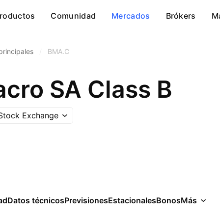
roductos
Comunidad
Mercados
Brókers
M
rincipales
/
BMA.C
cro SA Class B
 Stock Exchange
ad
Datos técnicos
Previsiones
Estacionales
Bonos
Más