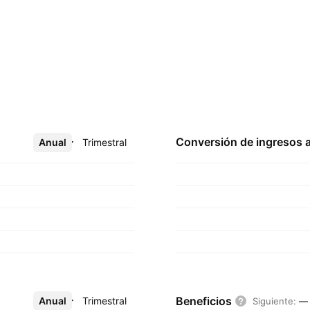
Conversión de ingresos 
Anual
Más
Trimestral
Beneficios
Anual
Más
Trimestral
Siguiente
:
—