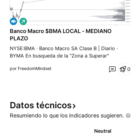
L
a
Banco Macro $BMA LOCAL - MEDIANO
r
g
PLAZO
o
NYSE:BMA · Banco Macro SA Clase B | Diario ·
BYMA En busqueda de la "Zona a Superar"
($12,268–$13,052). Si el precio logra romper ese
por FreedomMindset
0
techo con volumen, los targets proyectados son
Tp1 $15,022 → Tp2 $17,345 → Tp+++ $21,964.
Soporte crítico en $10,760 — no debe perder.
Datos
técnicos
Resumiendo lo que los indicadores
sugieren.
Neutral