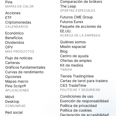
Comparación de brókers
Pine
The Leap
MAPAS DE CALOR
OFERTAS ESPECIALES
Acciones
Futuros CME Group
ETF
Futuros Eurex
Criptomonedas
Paquete de acciones de
CALENDARIOS
EE.UU.
Económico
ACERCA DE LA EMPRESA
Beneficios
Quiénes somos
Dividendos
Misión espacial
OPV
Blog
MÁS PRODUCTOS
Centro de ayuda
Flujo de noticias
Ofertas de empleo
Carteras
Kit de medios
Gráficos fundamentales
TIENDA
Curvas de rendimiento
Tienda TradingView
Opciones
Cartas de tarot para traders
Mapas macro
C63 TradeTime
Pine Script®
POLÍTICAS Y SEGURIDAD
APLICACIONES
Condiciones de uso
Móvil
Exención de responsabilidad
Desktop
Política de privacidad
COMUNIDAD
Política de cookies
Red social
Declaración de accesibilidad