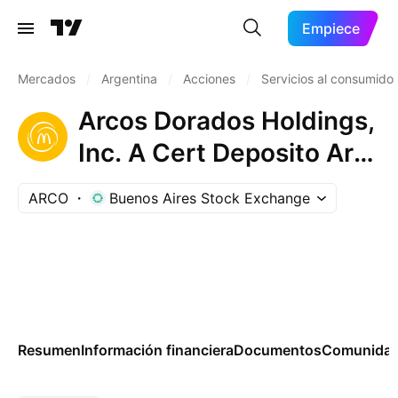
Empiece
Mercados
/
Argentina
/
Acciones
/
Servicios al consumidor
Arcos Dorados Holdings,
Inc. A Cert Deposito Arg
Repr 2 Shs
ARCO
Buenos Aires Stock Exchange
Resumen
Información financiera
Documentos
Comunida