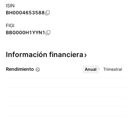
ISIN
BH0004653588
FIGI
BBG000H1YYN1
Información
financiera
Rendimiento
Anual
Más
Trimestral