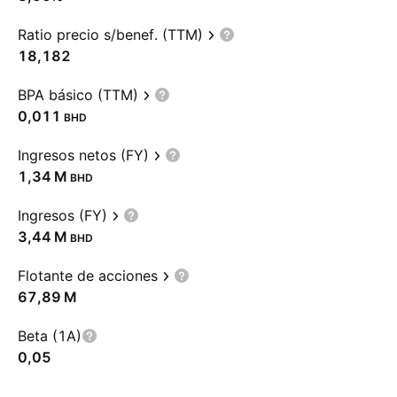
Ratio precio s/benef. (TTM)
18,182
BPA básico (TTM)
0,011
BHD
Ingresos netos (FY)
‪1,34 M‬
BHD
Ingresos (FY)
‪3,44 M‬
BHD
Flotante de acciones
‪67,89 M‬
Beta (1A)
0,05