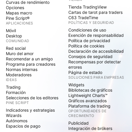
Curvas de rendimiento
Tienda TradingView
Opciones
Cartas de tarot para traders
Mapas macro
C63 TradeTime
Pine Script®
POLÍTICAS Y SEGURIDAD
APLICACIONES
Condiciones de uso
Móvil
Exención de responsabilidad
Desktop
Política de privacidad
COMUNIDAD
Política de cookies
Red social
Declaración de accesibilidad
Muro del amor
Consejos de seguridad
Recomendar a un amigo
Recompensas por detectar
Programa para creadores
errores
Normas internas
Página de estado
Moderadores
SOLUCIONES PARA EMPRESAS
IDEAS
Widgets
Trading
Bibliotecas de gráficos
Formación
Lightweight Charts™
Selecciones de los editores
Gráficos avanzados
PINE SCRIPT
Plataforma de trading
Indicadores y estrategias
OPORTUNIDADES DE
Wizards
CRECIMIENTO
Autónomos
Publicidad
Espacios de pago
Integración de brókers