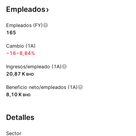
Empleados
Empleados (FY)
165
Cambio (1A)
−16
−8,84%
Ingresos/empleado (1A)
‪20,87 K‬
BHD
Beneficio neto/empleados (1A)
‪8,10 K‬
BHD
Detalles
Sector