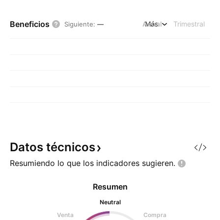
Beneficios
Anual
Más
Trimestral
Siguiente
:
—
Datos
técnicos
Resumiendo lo que los indicadores
sugieren.
Resumen
Neutral
Venta
Compra