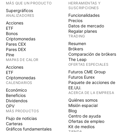
MÁS QUE UN PRODUCTO
HERRAMIENTAS Y
SUSCRIPCIONES
Supergráficos
Funcionalidades
ANALIZADORES
Precios
Acciones
Datos de mercado
ETF
Regalar planes
Bonos
TRADING
Criptomonedas
Resumen
Pares CEX
Brókers
Pares DEX
Comparación de brókers
Pine
The Leap
MAPAS DE CALOR
OFERTAS ESPECIALES
Acciones
Futuros CME Group
ETF
Futuros Eurex
Criptomonedas
Paquete de acciones de
CALENDARIOS
EE.UU.
Económico
ACERCA DE LA EMPRESA
Beneficios
Quiénes somos
Dividendos
Misión espacial
OPV
Blog
MÁS PRODUCTOS
Centro de ayuda
Flujo de noticias
Ofertas de empleo
Carteras
Kit de medios
Gráficos fundamentales
TIENDA