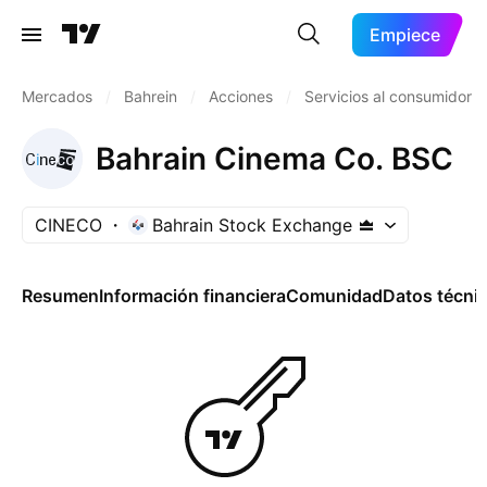
Empiece
Mercados
/
Bahrein
/
Acciones
/
Servicios al consumidor
Bahrain Cinema Co. BSC
CINECO
Bahrain Stock Exchange
Resumen
Información financiera
Comunidad
Datos técni