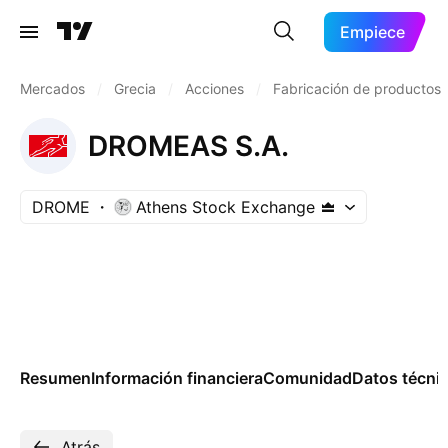
Empiece
Mercados
/
Grecia
/
Acciones
/
Fabricación de productos
DROMEAS S.A.
DROME
Athens Stock Exchange
Resumen
Información financiera
Comunidad
Datos técni
Atrás