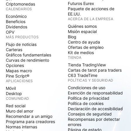
Futuros Eurex
Criptomonedas
Paquete de acciones de
CALENDARIOS
EE.UU.
Económico
ACERCA DE LA EMPRESA
Beneficios
Quiénes somos
Dividendos
Misión espacial
OPV
Blog
MÁS PRODUCTOS
Centro de ayuda
Flujo de noticias
Ofertas de empleo
Carteras
Kit de medios
Gráficos fundamentales
TIENDA
Curvas de rendimiento
Tienda TradingView
Opciones
Cartas de tarot para traders
Mapas macro
C63 TradeTime
Pine Script®
POLÍTICAS Y SEGURIDAD
APLICACIONES
Condiciones de uso
Móvil
Exención de responsabilidad
Desktop
Política de privacidad
COMUNIDAD
Política de cookies
Red social
Declaración de accesibilidad
Muro del amor
Consejos de seguridad
Recomendar a un amigo
Recompensas por detectar
Programa para creadores
errores
Normas internas
Página de estado