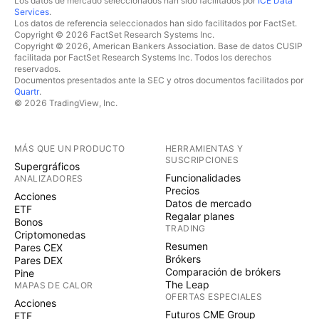
Los datos de mercado seleccionados han sido facilitados por
ICE Data
Services
.
Los datos de referencia seleccionados han sido facilitados por FactSet.
Copyright © 2026 FactSet Research Systems Inc.
Copyright © 2026, American Bankers Association. Base de datos CUSIP
facilitada por FactSet Research Systems Inc. Todos los derechos
reservados.
Documentos presentados ante la SEC y otros documentos facilitados por
Quartr
.
© 2026 TradingView, Inc.
MÁS QUE UN PRODUCTO
HERRAMIENTAS Y
SUSCRIPCIONES
Supergráficos
Funcionalidades
ANALIZADORES
Precios
Acciones
Datos de mercado
ETF
Regalar planes
Bonos
TRADING
Criptomonedas
Resumen
Pares CEX
Brókers
Pares DEX
Comparación de brókers
Pine
The Leap
MAPAS DE CALOR
OFERTAS ESPECIALES
Acciones
Futuros CME Group
ETF