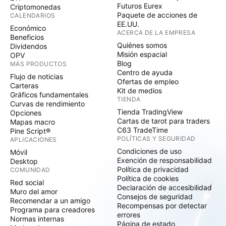
Futuros Eurex
Criptomonedas
Paquete de acciones de
CALENDARIOS
EE.UU.
Económico
ACERCA DE LA EMPRESA
Beneficios
Quiénes somos
Dividendos
Misión espacial
OPV
Blog
MÁS PRODUCTOS
Centro de ayuda
Flujo de noticias
Ofertas de empleo
Carteras
Kit de medios
Gráficos fundamentales
TIENDA
Curvas de rendimiento
Tienda TradingView
Opciones
Cartas de tarot para traders
Mapas macro
C63 TradeTime
Pine Script®
POLÍTICAS Y SEGURIDAD
APLICACIONES
Condiciones de uso
Móvil
Exención de responsabilidad
Desktop
Política de privacidad
COMUNIDAD
Política de cookies
Red social
Declaración de accesibilidad
Muro del amor
Consejos de seguridad
Recomendar a un amigo
Recompensas por detectar
Programa para creadores
errores
Normas internas
Página de estado