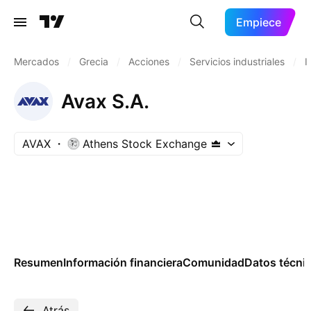
Empiece
Mercados
/
Grecia
/
Acciones
/
Servicios industriales
/
I
Avax S.A.
AVAX
Athens Stock Exchange
Resumen
Información financiera
Comunidad
Datos técni
Atrás