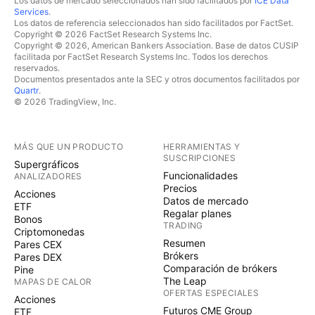
Los datos de mercado seleccionados han sido facilitados por
ICE Data
Services
.
Los datos de referencia seleccionados han sido facilitados por FactSet.
Copyright © 2026 FactSet Research Systems Inc.
Copyright © 2026, American Bankers Association. Base de datos CUSIP
facilitada por FactSet Research Systems Inc. Todos los derechos
reservados.
Documentos presentados ante la SEC y otros documentos facilitados por
Quartr
.
© 2026 TradingView, Inc.
MÁS QUE UN PRODUCTO
HERRAMIENTAS Y
SUSCRIPCIONES
Supergráficos
Funcionalidades
ANALIZADORES
Precios
Acciones
Datos de mercado
ETF
Regalar planes
Bonos
TRADING
Criptomonedas
Resumen
Pares CEX
Brókers
Pares DEX
Comparación de brókers
Pine
The Leap
MAPAS DE CALOR
OFERTAS ESPECIALES
Acciones
Futuros CME Group
ETF