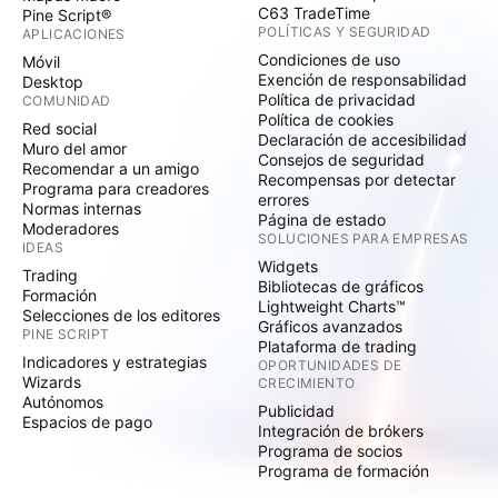
C63 TradeTime
Pine Script®
POLÍTICAS Y SEGURIDAD
APLICACIONES
Condiciones de uso
Móvil
Exención de responsabilidad
Desktop
Política de privacidad
COMUNIDAD
Política de cookies
Red social
Declaración de accesibilidad
Muro del amor
Consejos de seguridad
Recomendar a un amigo
Recompensas por detectar
Programa para creadores
errores
Normas internas
Página de estado
Moderadores
SOLUCIONES PARA EMPRESAS
IDEAS
Widgets
Trading
Bibliotecas de gráficos
Formación
Lightweight Charts™
Selecciones de los editores
Gráficos avanzados
PINE SCRIPT
Plataforma de trading
Indicadores y estrategias
OPORTUNIDADES DE
Wizards
CRECIMIENTO
Autónomos
Publicidad
Espacios de pago
Integración de brókers
Programa de socios
Programa de formación