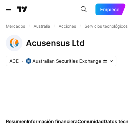
Empiece
Mercados
/
Australia
/
Acciones
/
Servicios tecnológicos
Acusensus Ltd
ACE
Australian Securities Exchange
Resumen
Información financiera
Comunidad
Datos técni