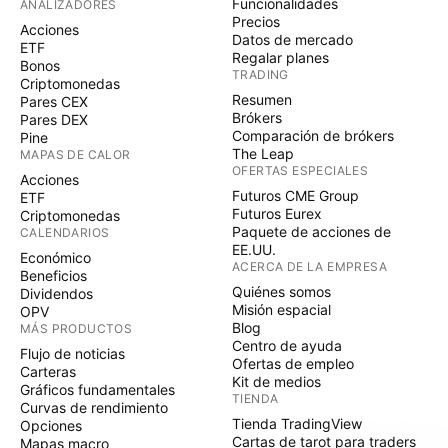
Funcionalidades
ANALIZADORES
Precios
Acciones
Datos de mercado
ETF
Regalar planes
Bonos
TRADING
Criptomonedas
Resumen
Pares CEX
Brókers
Pares DEX
Comparación de brókers
Pine
The Leap
MAPAS DE CALOR
OFERTAS ESPECIALES
Acciones
Futuros CME Group
ETF
Futuros Eurex
Criptomonedas
Paquete de acciones de
CALENDARIOS
EE.UU.
Económico
ACERCA DE LA EMPRESA
Beneficios
Quiénes somos
Dividendos
Misión espacial
OPV
Blog
MÁS PRODUCTOS
Centro de ayuda
Flujo de noticias
Ofertas de empleo
Carteras
Kit de medios
Gráficos fundamentales
TIENDA
Curvas de rendimiento
Tienda TradingView
Opciones
Cartas de tarot para traders
Mapas macro