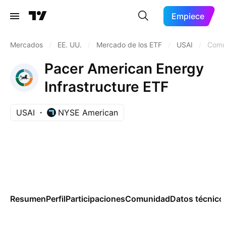
Empiece
Mercados
/
EE. UU.
/
Mercado de los ETF
/
USAI
/
Comu
Pacer American Energy
Infrastructure ETF
USAI
NYSE American
Resumen
Perfil
Participaciones
Comunidad
Datos técnico