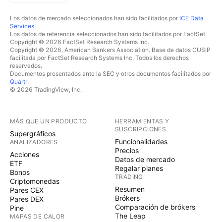
problemas fiscales que enfrentan muchos
Los datos de mercado seleccionados han sido facilitados por
ICE Data
competidores en el espacio MLP. El índice se
Services
.
reequilibra trimestralmente. A TENER EN CUENTA
Los datos de referencia seleccionados han sido facilitados por FactSet.
Copyright © 2026 FactSet Research Systems Inc.
Adquisición a largo plazo para poseer en cartera
Copyright © 2026, American Bankers Association. Base de datos CUSIP
INFORMACIÓN RELEVANTE EXPOSICIÓN SECTORIAL:
facilitada por FactSet Research Systems Inc. Todos los derechos
reservados.
En lo que concierne a su exposición sectorial su
Documentos presentados ante la SEC y otros documentos facilitados por
mayor participación es en: ENERGÍA (97,89%) –
Quartr
.
© 2026 TradingView, Inc.
UTILIDADES (2,11%) ACCIONES DE MAYOR
EXPOSICIÓN: El portafolio tiene una importante
participación en las siguientes acciones: ENBRIDGE
MÁS QUE UN PRODUCTO
HERRAMIENTAS Y
(7,45%) – ONEOK (7,37%) – ENRGY TRANSFER LP
SUSCRIPCIONES
Supergráficos
(7,29%) – TC ENERGY CORP (7,22%) DIVIDEND
Funcionalidades
ANALIZADORES
YIELD: 7,02% COMISIÓN ADMINISTRACIÓN: 0,75%
Precios
Acciones
Datos de mercado
ALPHA (α): - (10 AÑOS) 2,27 (05 AÑOS) 17,16 (03
ETF
Regalar planes
Bonos
AÑOS) BETA (β): - (10 AÑOS) 1,42 (05 AÑOS) 0,85
TRADING
Criptomonedas
(03 AÑOS) POLITICAS ESG: (6,55 sobre 10). La
Resumen
Pares CEX
calificación MSCI ESG Fund mide la resiliencia de las
Brókers
Pares DEX
Comparación de brókers
Pine
carteras frente a los riesgos y oportunidades a largo
The Leap
MAPAS DE CALOR
plazo derivados de factores ambientales, sociales y