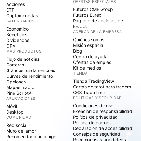
OFERTAS ESPECIALES
Acciones
de gobernanza. Los fondos de alta calificación
Futuros CME Group
ETF
consisten en empresas que tienden a mostrar una
Futuros Eurex
Criptomonedas
Paquete de acciones de
CALENDARIOS
gestión sólida y/o en mejora de las cuestiones
EE.UU.
Económico
ambientales, sociales y de gobierno corporativo
ACERCA DE LA EMPRESA
Beneficios
financieramente relevantes. Estas empresas pueden
Quiénes somos
Dividendos
ser más resilientes a las disrupciones derivadas de
Misión espacial
OPV
Blog
MÁS PRODUCTOS
los eventos ESG. Aunque la puntuación de riesgo de
Centro de ayuda
Flujo de noticias
carbono ponderada por activos a 12 meses de Pacer
Ofertas de empleo
Carteras
American Energy Independence ETF de 24,1 está
Kit de medios
Gráficos fundamentales
TIENDA
clasificada como media, se sitúa en el extremo
Curvas de rendimiento
Tienda TradingView
Opciones
superior de la banda de riesgo de carbono medio, lo
Cartas de tarot para traders
Mapas macro
que indica que las tenencias de la cartera del fondo
C63 TradeTime
Pine Script®
se comportarían peor que sus homólogas en la
POLÍTICAS Y SEGURIDAD
APLICACIONES
transición a una economía baja en carbono.
Condiciones de uso
Móvil
Exención de responsabilidad
Desktop
Actualmente, el fondo tiene una participación del
Política de privacidad
COMUNIDAD
100,0% en combustibles fósiles. Se considera alto en
Política de cookies
Red social
términos absolutos, aunque aproximadamente a la
Declaración de accesibilidad
Muro del amor
Consejos de seguridad
par con el 99,3% de su par de categoría promedio.
Recomendar a un amigo
Recompensas por detectar