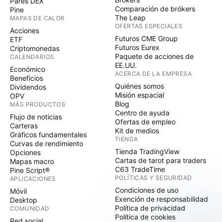
Pares DEX
Comparación de brókers
Pine
The Leap
MAPAS DE CALOR
OFERTAS ESPECIALES
Acciones
Futuros CME Group
ETF
Futuros Eurex
Criptomonedas
Paquete de acciones de
CALENDARIOS
EE.UU.
Económico
ACERCA DE LA EMPRESA
Beneficios
Quiénes somos
Dividendos
Misión espacial
OPV
Blog
MÁS PRODUCTOS
Centro de ayuda
Flujo de noticias
Ofertas de empleo
Carteras
Kit de medios
Gráficos fundamentales
TIENDA
Curvas de rendimiento
Tienda TradingView
Opciones
Cartas de tarot para traders
Mapas macro
C63 TradeTime
Pine Script®
POLÍTICAS Y SEGURIDAD
APLICACIONES
Condiciones de uso
Móvil
Exención de responsabilidad
Desktop
Política de privacidad
COMUNIDAD
Política de cookies
Red social