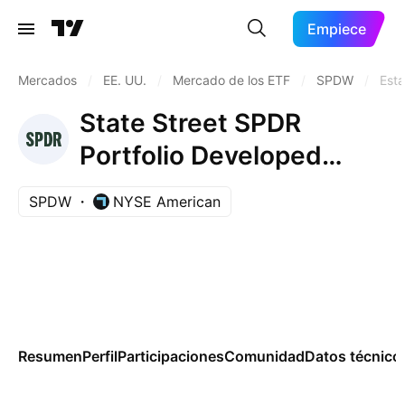
Empiece
Mercados
/
EE. UU.
/
Mercado de los ETF
/
SPDW
/
Esta
State Street SPDR
Portfolio Developed
World ex-US ETF
SPDW
NYSE American
Resumen
Perfil
Participaciones
Comunidad
Datos técnico