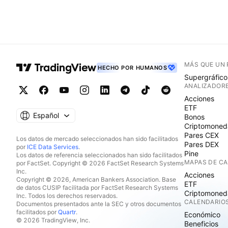
MÁS QUE UN
HECHO POR HUMANOS
Supergráfico
ANALIZADOR
Acciones
ETF
Español
Bonos
Criptomoned
Pares CEX
Los datos de mercado seleccionados han sido facilitados
Pares DEX
por
ICE Data Services
.
Pine
Los datos de referencia seleccionados han sido facilitados
MAPAS DE C
por FactSet. Copyright © 2026 FactSet Research Systems
Inc.
Acciones
Copyright © 2026, American Bankers Association. Base
ETF
de datos CUSIP facilitada por FactSet Research Systems
Criptomoned
Inc. Todos los derechos reservados.
CALENDARIO
Documentos presentados ante la SEC y otros documentos
facilitados por
Quartr
.
Económico
© 2026 TradingView, Inc.
Beneficios