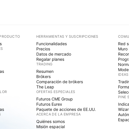
 PRODUCTO
HERRAMIENTAS Y SUSCRIPCIONES
COMU
s
Funcionalidades
Red s
ES
Precios
Muro 
Datos de mercado
Recom
Regalar planes
Progr
TRADING
Norma
Mode
as
Resumen
IDEAS
Brókers
Comparación de brókers
Tradi
The Leap
Forma
ALOR
OFERTAS ESPECIALES
Selec
PINE 
Futuros CME Group
Futuros Eurex
Indic
as
Paquete de acciones de EE.UU.
Wizar
S
ACERCA DE LA EMPRESA
Autó
Espac
Quiénes somos
Misión espacial