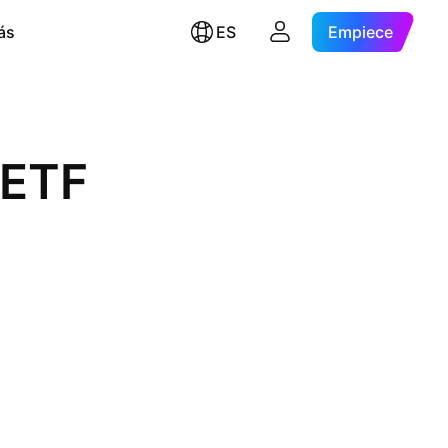
ás
ES
Empiece
 ETF