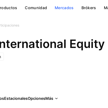
roductos
Comunidad
Mercados
Brókers
M
ticipaciones
nternational Equity
n
cos
Estacionales
Opciones
Más