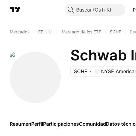
Buscar
P
Mercados
/
EE. UU.
/
Mercado de los ETF
/
SCHF
/
Par
Schwab I
SCHF
NYSE America
Resumen
Perfil
Participaciones
Comunidad
Datos técni