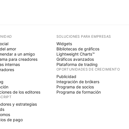
NIDAD
SOLUCIONES PARA EMPRESAS
ocial
Widgets
del amor
Bibliotecas de gráficos
endar a un amigo
Lightweight Charts™
ama para creadores
Gráficos avanzados
s internas
Plataforma de trading
radores
OPORTUNIDADES DE CRECIMIENTO
Publicidad
ng
Integración de brókers
ción
Programa de socios
ciones de los editores
Programa de formación
SCRIPT
adores y estrategias
ds
nomos
ios de pago