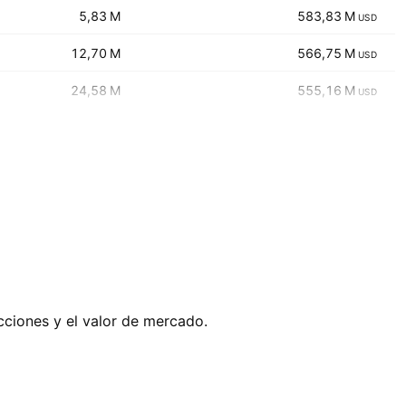
‪‪5,83 M‬‬
‪‪583,83 M‬‬
USD
‪‪12,70 M‬‬
‪‪566,75 M‬‬
USD
‪‪24,58 M‬‬
‪‪555,16 M‬‬
USD
cciones y el valor de mercado.