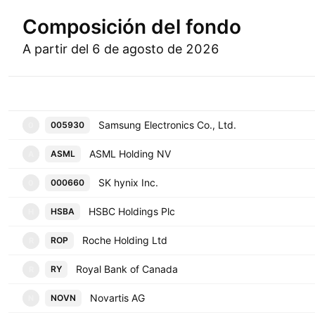
Composición del fondo
A partir del 6 de agosto de 2026
Símbolo
Samsung Electronics Co., Ltd.
005930
0
ASML Holding NV
ASML
A
SK hynix Inc.
000660
0
HSBC Holdings Plc
HSBA
H
Roche Holding Ltd
ROP
R
Royal Bank of Canada
RY
R
Novartis AG
NOVN
N