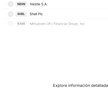
Nestle S.A.
NESN
N
Shell Plc
SHEL
S
Mitsubishi UFJ Financial Group, Inc.
8306
8
Explore información detallada