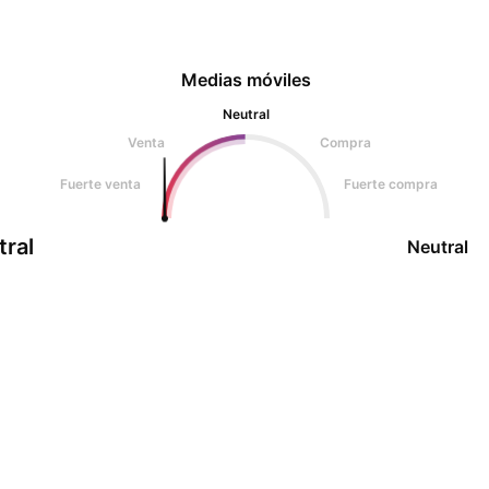
Medias móviles
Neutral
Venta
Compra
Fuerte venta
Fuerte compra
tral
Neutral