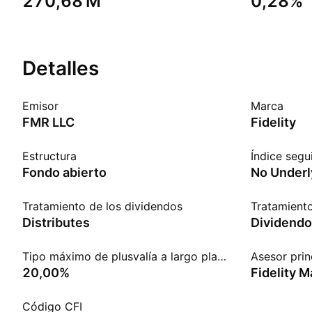
‪270,68 M‬
0,28%
Detalles
Emisor
Marca
FMR LLC
Fidelity
Estructura
Índice segu
Fondo abierto
No Underl
Tratamiento de los dividendos
Tratamiento
Distributes
Dividendo
Tipo máximo de plusvalía a largo plazo
Asesor prin
20,00%
Código CFI