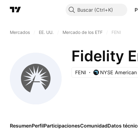
Buscar
P
Mercados
/
EE. UU.
/
Mercado de los ETF
/
FENI
Fidelity 
FENI
NYSE American
Resumen
Perfil
Participaciones
Comunidad
Datos técni