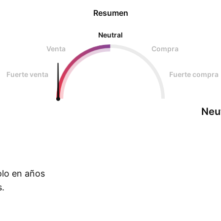
Resumen
Neutral
Venta
Compra
Fuerte venta
Fuerte compra
Neu
olo en años
s.