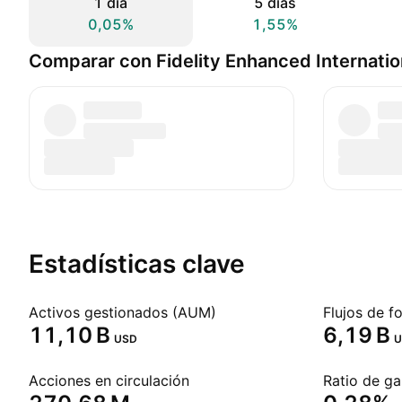
1 día
5 días
0,05%
1,55%
Comparar con Fidelity Enhanced Internatio
Estadísticas clave
Activos gestionados (AUM)
Flujos de f
‪11,10 B‬
‪6,19 B‬
USD
U
Acciones en circulación
Ratio de ga