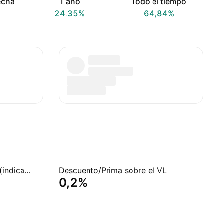
echa
1 año
Todo el tiempo
24,35%
64,84%
Rendimiento del dividendo (indicado)
Descuento/Prima sobre el VL
0,2%