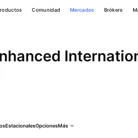
roductos
Comunidad
Mercados
Brókers
M
Enhanced Internatio
cos
Estacionales
Opciones
Más