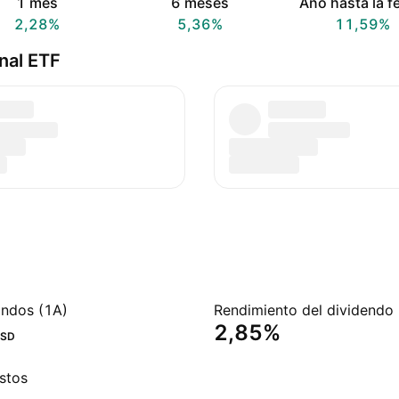
1 mes
6 meses
Año hasta la f
2,28%
5,36%
11,59%
nal ETF
ondos (1A)
2,85%
SD
stos