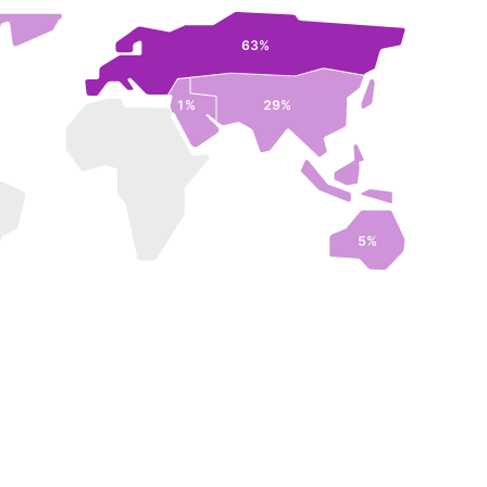
63%
1%
29%
5%