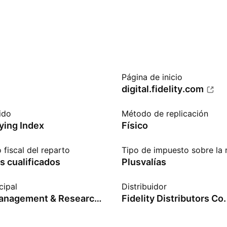
Página de inicio
digital.fidelity.com
ido
Método de replicación
ying Index
Físico
 fiscal del reparto
Tipo de impuesto sobre la 
s cualificados
Plusvalías
cipal
Distribuidor
Fidelity Management & Research Co. LLC
Fidelity Distributors Co