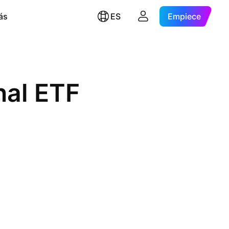
ás
ES
Empiece
nal ETF