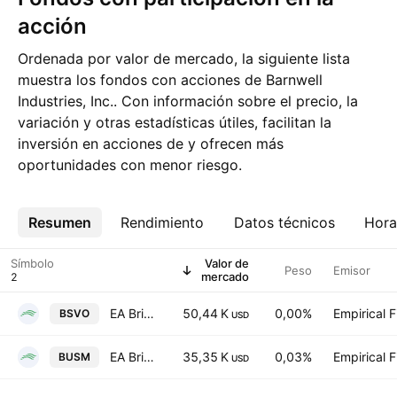
acción
Ordenada por valor de mercado, la siguiente lista
muestra los fondos con acciones de Barnwell
Industries, Inc.. Con información sobre el precio, la
variación y otras estadísticas útiles, facilitan la
inversión en acciones de y ofrecen más
oportunidades con menor riesgo.
Resumen
Más
Rendimiento
Datos técnicos
Hora
Símbolo
Valor de
Peso
Emisor
mercado
EA Bridgeway Omni Small-Cap Value ETF
50,44 K
0,00%
Empirical 
BSVO
USD
EA Bridgeway Ultra-Small Company Market ETF
35,35 K
0,03%
Empirical 
BUSM
USD