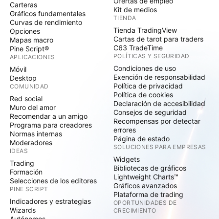
Ofertas de empleo
Carteras
Kit de medios
Gráficos fundamentales
TIENDA
Curvas de rendimiento
Tienda TradingView
Opciones
Cartas de tarot para traders
Mapas macro
C63 TradeTime
Pine Script®
POLÍTICAS Y SEGURIDAD
APLICACIONES
Condiciones de uso
Móvil
Exención de responsabilidad
Desktop
Política de privacidad
COMUNIDAD
Política de cookies
Red social
Declaración de accesibilidad
Muro del amor
Consejos de seguridad
Recomendar a un amigo
Recompensas por detectar
Programa para creadores
errores
Normas internas
Página de estado
Moderadores
SOLUCIONES PARA EMPRESAS
IDEAS
Widgets
Trading
Bibliotecas de gráficos
Formación
Lightweight Charts™
Selecciones de los editores
Gráficos avanzados
PINE SCRIPT
Plataforma de trading
Indicadores y estrategias
OPORTUNIDADES DE
Wizards
CRECIMIENTO
Autónomos