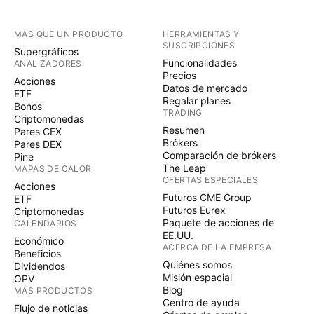
MÁS QUE UN PRODUCTO
HERRAMIENTAS Y
SUSCRIPCIONES
Supergráficos
Funcionalidades
ANALIZADORES
Precios
Acciones
Datos de mercado
ETF
Regalar planes
Bonos
TRADING
Criptomonedas
Resumen
Pares CEX
Brókers
Pares DEX
Comparación de brókers
Pine
The Leap
MAPAS DE CALOR
OFERTAS ESPECIALES
Acciones
Futuros CME Group
ETF
Futuros Eurex
Criptomonedas
Paquete de acciones de
CALENDARIOS
EE.UU.
Económico
ACERCA DE LA EMPRESA
Beneficios
Quiénes somos
Dividendos
Misión espacial
OPV
Blog
MÁS PRODUCTOS
Centro de ayuda
Flujo de noticias