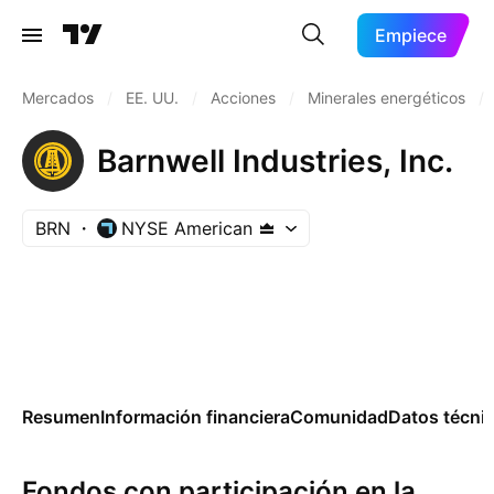
Empiece
Mercados
/
EE. UU.
/
Acciones
/
Minerales energéticos
/
Barnwell Industries, Inc.
BRN
NYSE American
Resumen
Información financiera
Comunidad
Datos técni
Fondos con participación en la