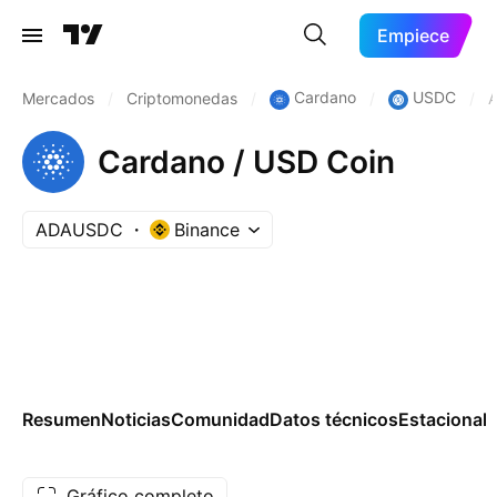
Empiece
Cardano
USDC
Mercados
/
Criptomonedas
/
/
/
Cardano / USD Coin
ADAUSDC
Binance
Resumen
Noticias
Comunidad
Datos técnicos
Estacional
Gráfico completo