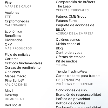
Comparación de brókers
Pine
The Leap
MAPAS DE CALOR
OFERTAS ESPECIALES
Acciones
Futuros CME Group
ETF
Futuros Eurex
Criptomonedas
Paquete de acciones de
CALENDARIOS
EE.UU.
Económico
ACERCA DE LA EMPRESA
Beneficios
Quiénes somos
Dividendos
Misión espacial
OPV
Blog
MÁS PRODUCTOS
Centro de ayuda
Flujo de noticias
Ofertas de empleo
Carteras
Kit de medios
Gráficos fundamentales
TIENDA
Curvas de rendimiento
Tienda TradingView
Opciones
Cartas de tarot para traders
Mapas macro
C63 TradeTime
Pine Script®
POLÍTICAS Y SEGURIDAD
APLICACIONES
Condiciones de uso
Móvil
Exención de responsabilidad
Desktop
Política de privacidad
COMUNIDAD
Política de cookies
Red social
Declaración de accesibilidad