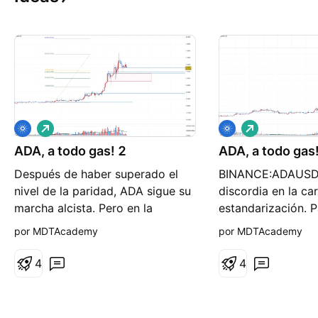
L
L
a
a
ADA, a todo gas! 2
r
ADA, a todo gas
r
g
g
Después de haber superado el
BINANCE:ADAUSD ,
o
o
nivel de la paridad, ADA sigue su
discordia en la ca
marcha alcista. Pero en la
estandarización. 
actualidad se encuentra
solido proyecto se
por MDTAcademy
por MDTAcademy
corrigiendo buscando el apoyo
salpicado por el 
en el nivel del 1 a 1. Es decir, que
euforia en el que 
4
4
el nivel objetivo para las ventas
mercado de las c
esta en $1,00 y cuando alcance
El precio ha super
ese nivel se presenta una nueva
y está regresando