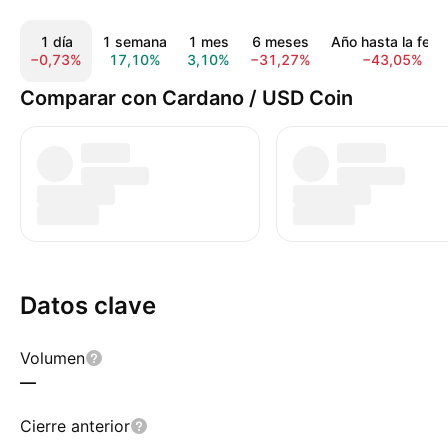
1 día
1 semana
1 mes
6 meses
Año hasta la fech
−0,73%
17,10%
3,10%
−31,27%
−43,05%
Comparar con Cardano / USD Coin
Datos clave
Volumen
—
Cierre anterior