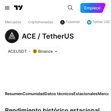
Empiece
Fusionist
Tether USD
Mercados
/
Criptomonedas
/
/
ACE / TetherUS
ACEUSDT
Binance
Resumen
Comunidad
Datos técnicos
Estacionales
Merca
Rendimiento histórico estacional