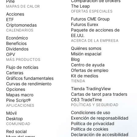
Comparación de brókers
Pine
The Leap
MAPAS DE CALOR
OFERTAS ESPECIALES
Acciones
Futuros CME Group
ETF
Futuros Eurex
Criptomonedas
Paquete de acciones de
CALENDARIOS
EE.UU.
Económico
ACERCA DE LA EMPRESA
Beneficios
Quiénes somos
Dividendos
Misión espacial
OPV
Blog
MÁS PRODUCTOS
Centro de ayuda
Flujo de noticias
Ofertas de empleo
Carteras
Kit de medios
Gráficos fundamentales
TIENDA
Curvas de rendimiento
Tienda TradingView
Opciones
Cartas de tarot para traders
Mapas macro
C63 TradeTime
Pine Script®
POLÍTICAS Y SEGURIDAD
APLICACIONES
Condiciones de uso
Móvil
Exención de responsabilidad
Desktop
Política de privacidad
COMUNIDAD
Política de cookies
Red social
Declaración de accesibilidad
Muro del amor