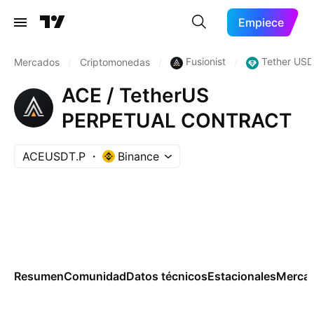
Empiece
Fusionist
Tether USD
Mercados
/
Criptomonedas
/
/
ACE / TetherUS
PERPETUAL CONTRACT
ACEUSDT.P
Binance
Resumen
Comunidad
Datos técnicos
Estacionales
Merca