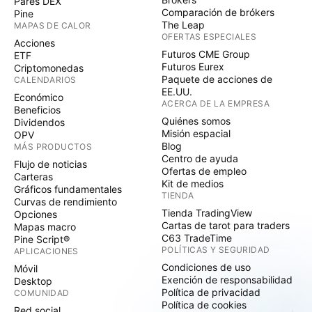
Pares DEX
Comparación de brókers
Pine
The Leap
MAPAS DE CALOR
OFERTAS ESPECIALES
Acciones
Futuros CME Group
ETF
Futuros Eurex
Criptomonedas
Paquete de acciones de
CALENDARIOS
EE.UU.
Económico
ACERCA DE LA EMPRESA
Beneficios
Quiénes somos
Dividendos
Misión espacial
OPV
Blog
MÁS PRODUCTOS
Centro de ayuda
Flujo de noticias
Ofertas de empleo
Carteras
Kit de medios
Gráficos fundamentales
TIENDA
Curvas de rendimiento
Tienda TradingView
Opciones
Cartas de tarot para traders
Mapas macro
C63 TradeTime
Pine Script®
POLÍTICAS Y SEGURIDAD
APLICACIONES
Condiciones de uso
Móvil
Exención de responsabilidad
Desktop
Política de privacidad
COMUNIDAD
Política de cookies
Red social