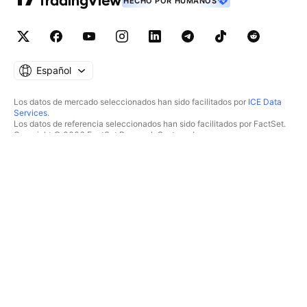
HECHO POR HUMANOS
Español
Los datos de mercado seleccionados han sido facilitados por
ICE Data
Services
.
Los datos de referencia seleccionados han sido facilitados por FactSet.
Copyright © 2026 FactSet Research Systems Inc.
Copyright © 2026, American Bankers Association. Base de datos CUSIP
facilitada por FactSet Research Systems Inc. Todos los derechos
reservados.
Documentos presentados ante la SEC y otros documentos facilitados por
Quartr
.
© 2026 TradingView, Inc.
MÁS QUE UN PRODUCTO
HERRAMIENTAS Y
SUSCRIPCIONES
Supergráficos
Funcionalidades
ANALIZADORES
Precios
Acciones
Datos de mercado
ETF